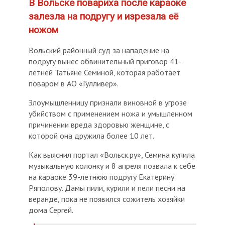
В Вольске повариха после караоке
залезла на подругу и изрезала её
ножом
Вольский районный суд за нападение на
подругу вынес обвинительный приговор 41-
летней Татьяне Семиной, которая работает
поваром в АО «Гулливер».
Злоумышленницу признали виновной в угрозе
убийством с применением ножа и умышленном
причинении вреда здоровью женщине, с
которой она дружила более 10 лет.
Как выяснил портал «Вольск.ру», Семина купила
музыкальную колонку и 8 апреля позвала к себе
на караоке 39-летнюю подругу Екатерину
Ряполову. Дамы пили, курили и пели песни на
веранде, пока не появился сожитель хозяйки
дома Сергей.