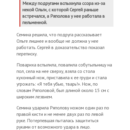
Между подругами вспыхнула ссора из-за
некой Ольги, с которой Сергей раньше
встречался, а Ряполова у нее работала в
пельменной.
Семина решила, что подруга рассказывает
Ольге лишнее и вообще не должна у нее
работать. Сергей в доказательство показал
переписку.
Повариха вспылила, повалила собутыльницу на
пол, села на нее сверху, взяла со стола
кухонный нож, приставила к ее груди и стала
угрожать: «Я тебя убью, тварь!». Нож, по
словам Ряполовой, был длиной около 15 см с
широким лезвием.
Семина ударила Ряполову ножом один раз по
правой кисти и не менее двух раз по левой
руке. Потерпевшая пыталась защититься
руками от возможного удара в лицо.