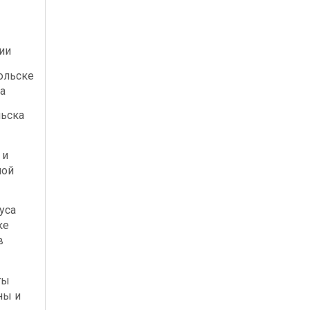
ии
ольске
а
льска
 и
ной
уса
ке
в
ты
ны и