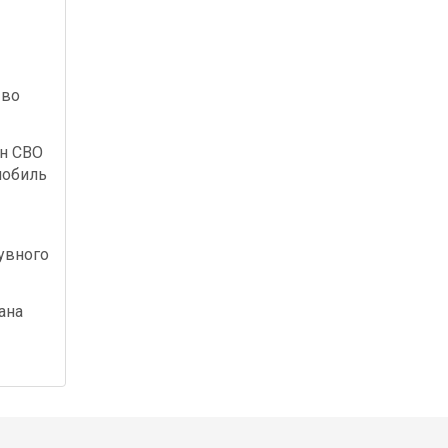
 во
ан СВО
мобиль
увного
ана