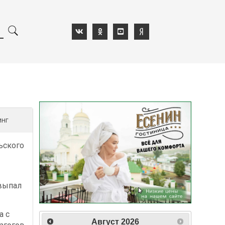
инг
ьского
выпал
а с
Август
2026