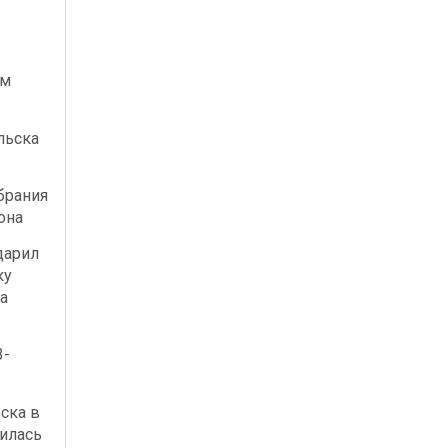
ым
льска
брания
она
дарил
ку
а
3-
ска в
илась