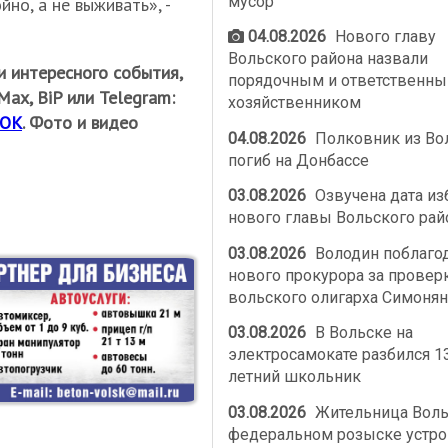
мусор
но, а не выживать», -
04.08.2026
Нового главу
Вольского района назвали
и интересного события,
порядочным и ответственн
ах, BiP или Telegram:
хозяйственником
ОК
. Фото и видео
04.08.2026
Полковник из Во
погиб на Донбассе
03.08.2026
Озвучена дата из
нового главы Вольского рай
03.08.2026
Володин поблаго
нового прокурора за провер
вольского олигарха Симонян
03.08.2026
В Вольске на
электросамокате разбился 1
летний школьник
03.08.2026
Жительница Воль
федеральном розыске устро