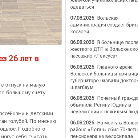
жвачкой учила вольских пед
одеваться
07.08.2026
Вольская
администрация создаст бриг
косарей
06.08.2026
В больнице посл
жесткого ДТП в Вольске ско
пассажир «Лексуса»
з 26 лет в
06.08.2026
Главного врача
Вольской больницы при виц
губернаторе назвали доктор
 в отпуск на малую
шлагбаум
«по большому счету
06.08.2026
Почетный гражд
обвинила Регину Юдину в
неуважении к пожилым лю
ассейнами и детскими
таи голубей. По мнению
06.08.2026
На мосту в Воль
прошлое. Подобного
районе «Логан» сбил 70-летн
 могут себя считать
пенсионера на велосипеде