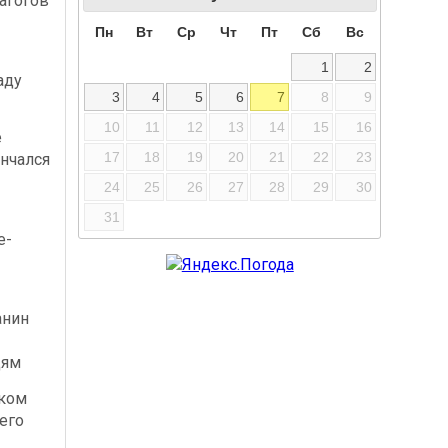
агогов
Пн
Вт
Ср
Чт
Пт
Сб
Вс
1
2
аду
3
4
5
6
7
8
9
10
11
12
13
14
15
16
е
17
18
19
20
21
22
23
нчался
24
25
26
27
28
29
30
31
е-
-
анин
дям
ском
его