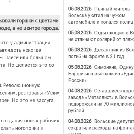
05.08.2026
Пьяный житель
Вольска укатил на чужом
ызвали горшки с цветами
автомобиле и попался полиц
оде, а не центре города.
05.08.2026
Отдыхающие в В
не отличают солярий от пляж
 что у администрации
выглядеть некогда
05.08.2026
Десантник из Во
погиб на фронте в 21 год
ком Плёсе или большом
та. Но делается это со
05.08.2026
Симоняна, Юдину
Баршутина выгнали из «Еди
России»
й. Революционную
04.08.2026
Оставшиеся корп
сенин», рестораны «Угли»
завода «Металлист» в Вольс
рен. Но это не заслуга
подорожали на 70 миллионо
рублей
 создания новых рабочих
04.08.2026
Вольские депута
делать ноготочки и
сократили расходы на фонта