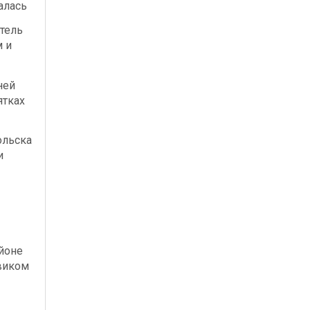
алась
тель
м и
ней
ятках
ольска
и
йоне
виком