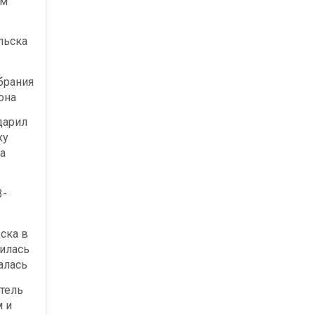
ым
льска
брания
она
дарил
ку
а
3-
ска в
илась
алась
тель
м и