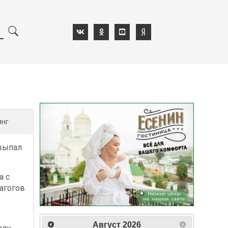
инг
выпал
а с
агогов
Август
2026