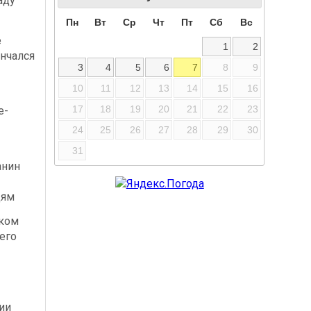
аду
Пн
Вт
Ср
Чт
Пт
Сб
Вс
е
1
2
нчался
3
4
5
6
7
8
9
10
11
12
13
14
15
16
17
18
19
20
21
22
23
е-
-
24
25
26
27
28
29
30
31
анин
дям
ском
его
ии