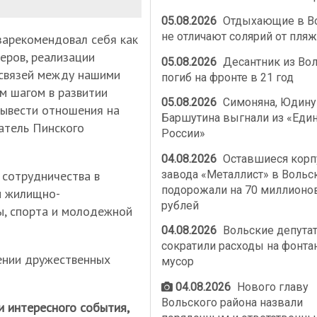
05.08.2026
Отдыхающие в В
не отличают солярий от пляж
зарекомендовал себя как
еров, реализации
05.08.2026
Десантник из Во
 связей между нашими
погиб на фронте в 21 год
м шагом в развитии
05.08.2026
Симоняна, Юдину
вывести отношения на
Баршутина выгнали из «Еди
датель Пинского
России»
04.08.2026
Оставшиеся корп
завода «Металлист» в Вольс
 сотрудничества в
подорожали на 70 миллионо
и жилищно-
рублей
ры, спорта и молодежной
04.08.2026
Вольские депута
сократили расходы на фонта
ении дружественных
мусор
04.08.2026
Нового главу
Вольского района назвали
и интересного события,