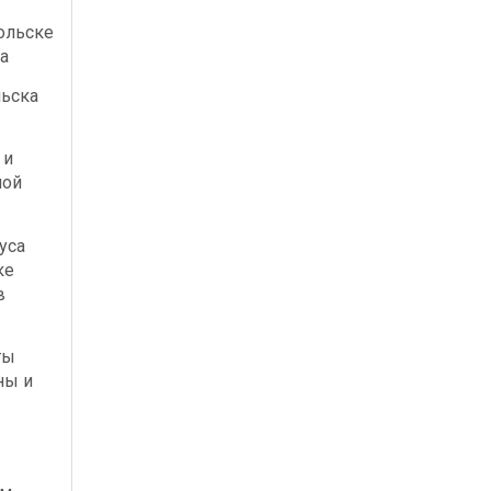
ольске
а
льска
 и
ной
уса
ке
в
ты
ны и