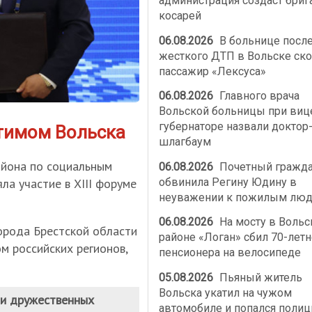
администрация создаст бриг
косарей
06.08.2026
В больнице посл
жесткого ДТП в Вольске ско
пассажир «Лексуса»
06.08.2026
Главного врача
Вольской больницы при виц
губернаторе назвали доктор
атимом Вольска
шлагбаум
айона по социальным
06.08.2026
Почетный гражд
обвинила Регину Юдину в
ла участие в XIII форуме
неуважении к пожилым лю
06.08.2026
На мосту в Воль
орода Брестской области
районе «Логан» сбил 70-летн
м российских регионов,
пенсионера на велосипеде
05.08.2026
Пьяный житель
Вольска укатил на чужом
ии дружественных
автомобиле и попался полиц