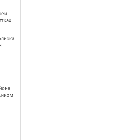
ней
ятках
ольска
и
йоне
виком