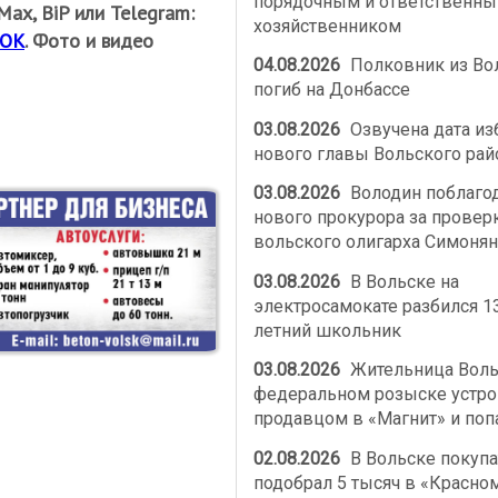
порядочным и ответственн
ах, BiP или Telegram:
хозяйственником
ОК
. Фото и видео
04.08.2026
Полковник из Во
погиб на Донбассе
03.08.2026
Озвучена дата из
нового главы Вольского рай
03.08.2026
Володин поблаго
нового прокурора за провер
вольского олигарха Симонян
03.08.2026
В Вольске на
электросамокате разбился 1
летний школьник
03.08.2026
Жительница Воль
федеральном розыске устро
продавцом в «Магнит» и поп
02.08.2026
В Вольске покупа
подобрал 5 тысяч в «Красно