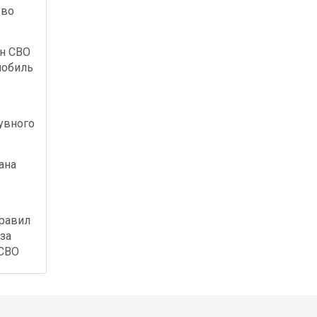
 во
ан СВО
мобиль
увного
ана
правил
за
 СВО