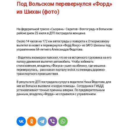
Под Вольском перевернулся «Форд»
из Шихан (фото)
На федеральной трассе «Сызрань - Саратов - Волгоград» в Вольском
районе днем 25 июля в ДТП пострадала женщина.
Около 14 часов на 172 км автострады у поворота к Откормсовхозу
вылетел в кювет и перевернулся «Форд Фокус» из ЗАТО Шиханы под
управлением 64-летнего Александра Федотова.
- Водитель иномарки пояснил, что из-за встречного грузовика на его
полосу движения вылетел автомобиль. Чтобы избежать
столкновения, владелец «Фокуса» ушел на обочину, где машина
перевернулась, - рассказал порталу wolsk.ru очевидец дорожно-
транспортного происшествия.
В результате ДТП пострадала супруга водителя Нина Федотова, для
нее из Вольска вызвали «скорую помощь». Сотрудники ГИБДД
устанавливают точные причины аварии. По предварительным
данным, владелец «Форда» не справился с управлением.