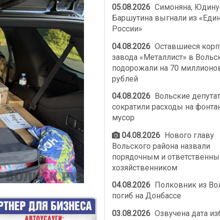
05.08.2026
Симоняна, Юдину
Баршутина выгнали из «Еди
России»
04.08.2026
Оставшиеся корп
завода «Металлист» в Вольс
подорожали на 70 миллионо
рублей
04.08.2026
Вольские депута
сократили расходы на фонта
мусор
04.08.2026
Нового главу
Вольского района назвали
порядочным и ответственн
хозяйственником
04.08.2026
Полковник из Во
погиб на Донбассе
03.08.2026
Озвучена дата из