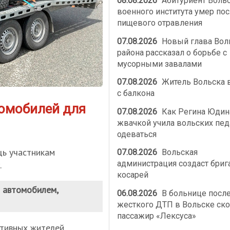
08.08.2026
Абитуриент Воль
военного института умер по
пищевого отравления
07.08.2026
Новый глава Вол
района рассказал о борьбе с
мусорными завалами
07.08.2026
Житель Вольска 
с балкона
томобилей для
07.08.2026
Как Регина Юдин
жвачкой учила вольских пед
одеваться
щь участникам
07.08.2026
Вольская
администрация создаст бриг
.
косарей
м автомобилем,
06.08.2026
В больнице посл
жесткого ДТП в Вольске ско
пассажир «Лексуса»
тивных жителей,