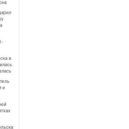
она
дарил
ку
а
3-
ска в
илась
алась
тель
м и
ней
ятках
ольска