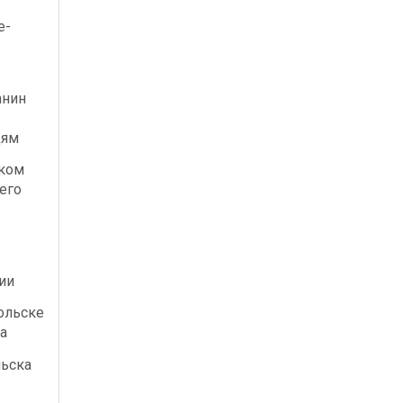
е-
-
анин
дям
ском
его
ии
ольске
а
льска