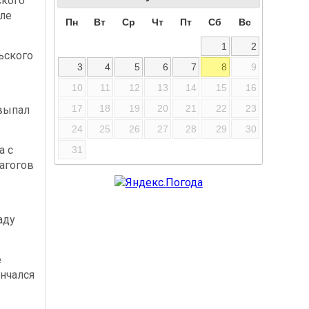
ского
сле
Пн
Вт
Ср
Чт
Пт
Сб
Вс
1
2
ьского
3
4
5
6
7
8
9
10
11
12
13
14
15
16
17
18
19
20
21
22
23
выпал
24
25
26
27
28
29
30
а с
31
агогов
аду
е
нчался