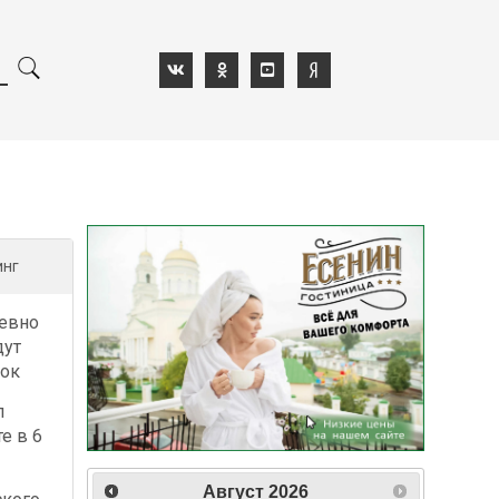
инг
евно
дут
лок
л
е в 6
Август
2026