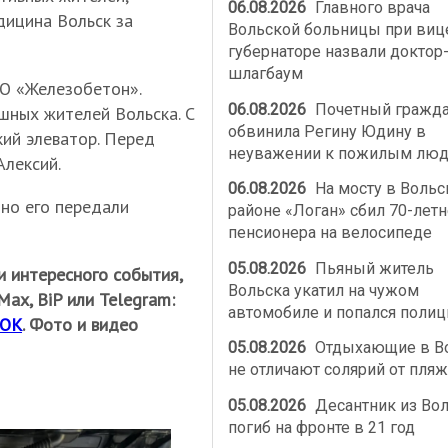
06.08.2026
Главного врача
дицина Вольск за
Вольской больницы при виц
губернаторе назвали доктор
шлагбаум
О «Железобетон».
06.08.2026
Почетный гражд
шных жителей Вольска. С
обвинила Регину Юдину в
ий элеватор. Перед
неуважении к пожилым лю
Алексий.
06.08.2026
На мосту в Воль
но его передали
районе «Логан» сбил 70-летн
пенсионера на велосипеде
05.08.2026
Пьяный житель
и интересного события,
Вольска укатил на чужом
ах, BiP или Telegram:
автомобиле и попался полиц
ОК
. Фото и видео
05.08.2026
Отдыхающие в В
не отличают солярий от пляж
05.08.2026
Десантник из Во
погиб на фронте в 21 год