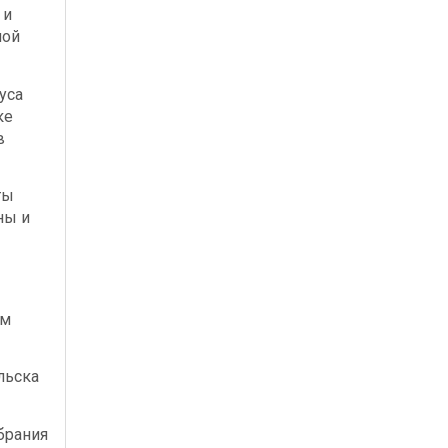
 и
ной
уса
ке
в
ты
ны и
ым
льска
брания