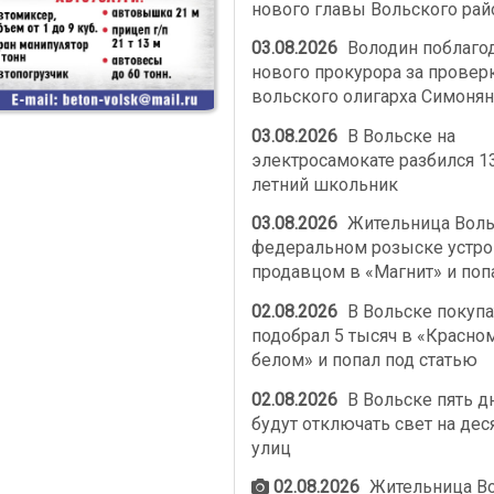
нового главы Вольского рай
03.08.2026
Володин поблаго
нового прокурора за провер
вольского олигарха Симонян
03.08.2026
В Вольске на
электросамокате разбился 1
летний школьник
03.08.2026
Жительница Воль
федеральном розыске устро
продавцом в «Магнит» и поп
02.08.2026
В Вольске покупа
подобрал 5 тысяч в «Красно
белом» и попал под статью
02.08.2026
В Вольске пять д
будут отключать свет на дес
улиц
02.08.2026
Жительница В