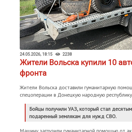
24.05.2026, 18:15
2238
Жители Вольска купили 10 ав
фронта
Жители Вольска доставили гуманитарную помо
спецоперации в Донецкую народную республику
Бойцы получили УАЗ, который стал десяты
подаренный землякам для нужд СВО.
Машину загрузили гуманитарной помощью от ак