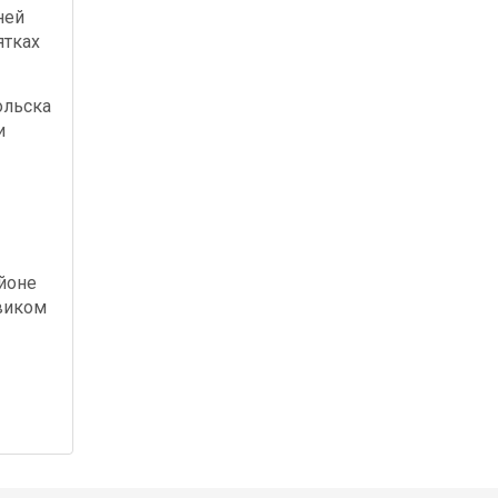
ней
ятках
ольска
и
йоне
виком