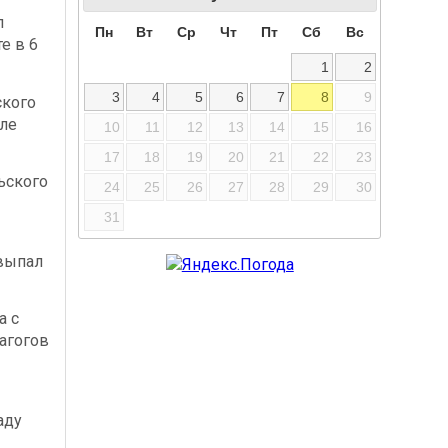
л
Пн
Вт
Ср
Чт
Пт
Сб
Вс
е в 6
1
2
3
4
5
6
7
8
9
ского
сле
10
11
12
13
14
15
16
17
18
19
20
21
22
23
ьского
24
25
26
27
28
29
30
31
выпал
а с
агогов
аду