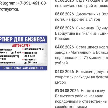
05.08.2026
Отдыхающие в В
Telegram: +7-991-461-09-
не отличают солярий от пляж
тствуются.
05.08.2026
Десантник из Во
погиб на фронте в 21 год
05.08.2026
Симоняна, Юдину
Баршутина выгнали из «Еди
России»
04.08.2026
Оставшиеся корп
завода «Металлист» в Вольс
подорожали на 70 миллионо
рублей
04.08.2026
Вольские депута
сократили расходы на фонта
мусор
04.08.2026
Нового главу
Вольского района назвали
порядочным и ответственн
хозяйственником