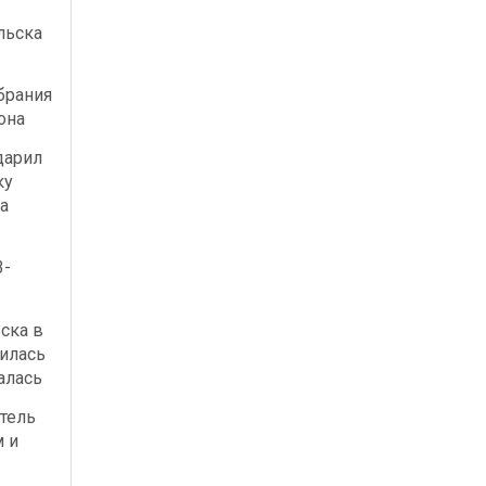
льска
брания
она
дарил
ку
а
3-
ска в
илась
алась
тель
м и