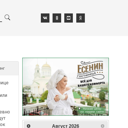
инг
нице
рили
евно
дут
лок
Август
2026