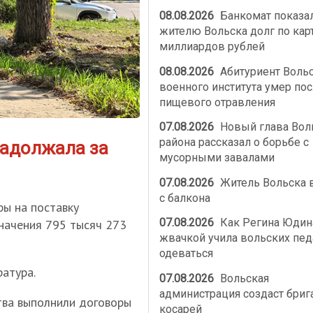
08.08.2026
Банкомат показа
жителю Вольска долг по карт
миллиардов рублей
08.08.2026
Абитуриент Воль
военного института умер по
пищевого отравления
07.08.2026
Новый глава Вол
района рассказал о борьбе с
задолжала за
мусорными завалами
07.08.2026
Житель Вольска 
с балкона
ры на поставку
07.08.2026
Как Регина Юдин
начения 795 тысяч 273
жвачкой учила вольских пед
одеваться
атура.
07.08.2026
Вольская
администрация создаст бриг
тва выполнили договоры
косарей