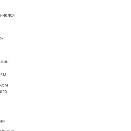
е
нчался
е-
-
анин
дям
ском
его
ии