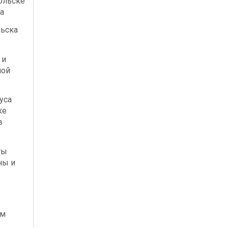
ольске
а
льска
 и
ной
уса
ке
в
ты
ны и
ым