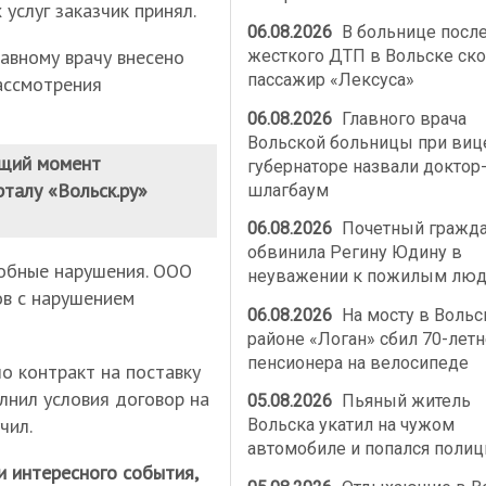
услуг заказчик принял.
06.08.2026
В больнице посл
авному врачу внесено
жесткого ДТП в Вольске ско
пассажир «Лексуса»
ассмотрения
06.08.2026
Главного врача
Вольской больницы при виц
ущий момент
губернаторе назвали доктор
талу «Вольск.ру»
шлагбаум
06.08.2026
Почетный гражд
обвинила Регину Юдину в
обные нарушения. ООО
неуважении к пожилым лю
ов с нарушением
06.08.2026
На мосту в Воль
районе «Логан» сбил 70-летн
пенсионера на велосипеде
о контракт на поставку
лнил условия договор на
05.08.2026
Пьяный житель
чил.
Вольска укатил на чужом
автомобиле и попался полиц
и интересного события,