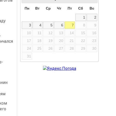
агогов
Пн
Вт
Ср
Чт
Пт
Сб
Вс
1
2
аду
3
4
5
6
7
8
9
10
11
12
13
14
15
16
е
17
18
19
20
21
22
23
нчался
24
25
26
27
28
29
30
31
е-
-
анин
дям
ском
его