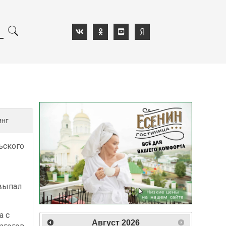
инг
ьского
выпал
а с
Август
2026