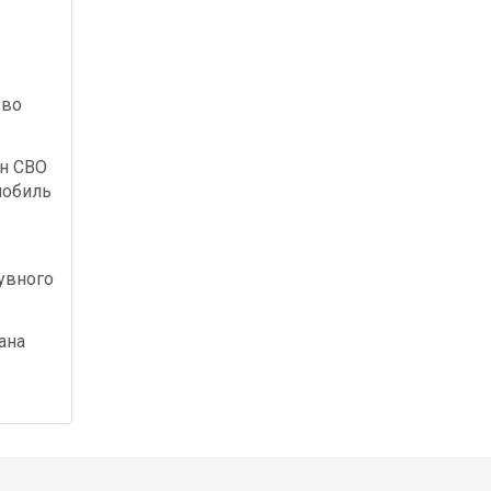
 во
ан СВО
мобиль
увного
ана