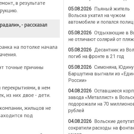
монт, в результате
05.08.2026
Пьяный житель
рукцию.
Вольска укатил на чужом
автомобиле и попался полиц
радали», - рассказал
05.08.2026
Отдыхающие в В
не отличают солярий от пляж
ранка на потолке начала
05.08.2026
Десантник из Во
ачения.
погиб на фронте в 21 год
ит точные причины
05.08.2026
Симоняна, Юдину
Баршутина выгнали из «Еди
России»
 перекрытиями, в нем
04.08.2026
Оставшиеся корп
, из них двое - дети.
завода «Металлист» в Вольс
подорожали на 70 миллионо
компании, жильцов не
рублей
находится под
04.08.2026
Вольские депута
сократили расходы на фонта