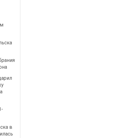
ым
льска
брания
она
дарил
ку
а
3-
ска в
илась