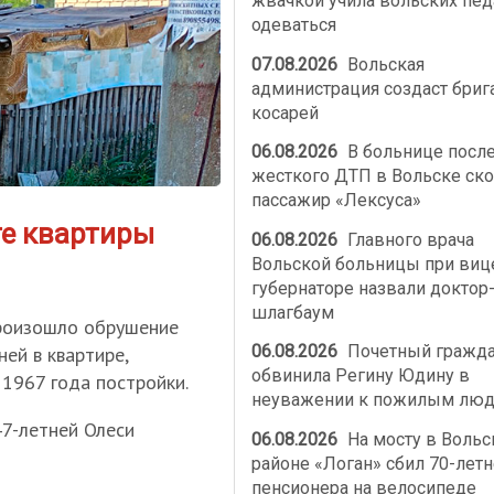
жвачкой учила вольских пед
одеваться
07.08.2026
Вольская
администрация создаст бриг
косарей
06.08.2026
В больнице посл
жесткого ДТП в Вольске ско
пассажир «Лексуса»
те квартиры
06.08.2026
Главного врача
Вольской больницы при виц
губернаторе назвали доктор
шлагбаум
произошло обрушение
06.08.2026
Почетный гражд
ей в квартире,
обвинила Регину Юдину в
1967 года постройки.
неуважении к пожилым лю
47-летней Олеси
06.08.2026
На мосту в Воль
районе «Логан» сбил 70-летн
пенсионера на велосипеде