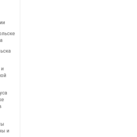
ии
ольске
а
льска
 и
ной
уса
ке
в
ты
ны и