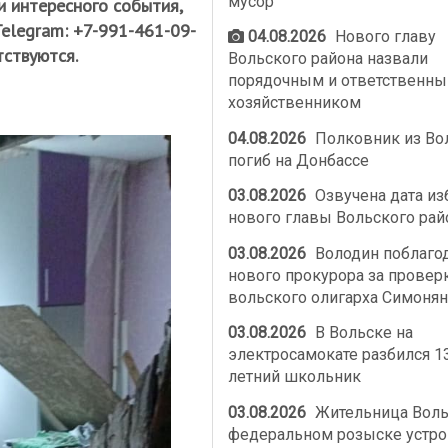
мусор
и интересного события,
Telegram: +7-991-461-09-
04.08.2026
Нового главу
тствуются.
Вольского района назвали
порядочным и ответственн
хозяйственником
04.08.2026
Полковник из Во
погиб на Донбассе
03.08.2026
Озвучена дата из
нового главы Вольского рай
03.08.2026
Володин поблаго
нового прокурора за провер
вольского олигарха Симонян
03.08.2026
В Вольске на
электросамокате разбился 1
летний школьник
03.08.2026
Жительница Воль
федеральном розыске устро