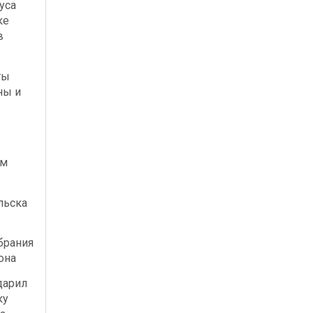
уса
ке
в
ты
ны и
ым
льска
брания
она
дарил
ку