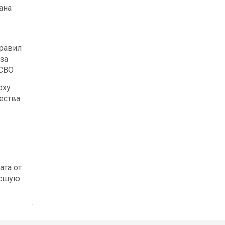
ана
правил
за
 СВО
рху
ества
ата от
осшую