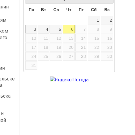
анин
Пн
Вт
Ср
Чт
Пт
Сб
Вс
дям
1
2
3
4
5
6
7
8
9
ском
его
10
11
12
13
14
15
16
17
18
19
20
21
22
23
24
25
26
27
28
29
30
31
ии
ольске
а
льска
 и
ной