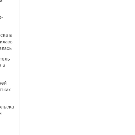
а
3-
ска в
илась
алась
тель
м и
ней
ятках
ольска
и