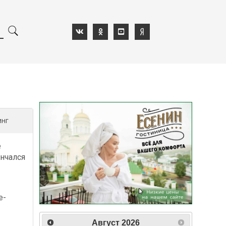
инг
е
нчался
е-
-
Август
2026