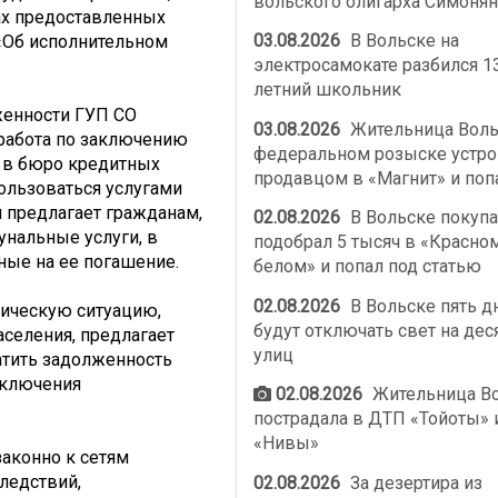
вольского олигарха Симонян
ах предоставленных
03.08.2026
В Вольске на
«Об исполнительном
электросамокате разбился 1
летний школьник
енности ГУП СО
03.08.2026
Жительница Воль
работа по заключению
федеральном розыске устро
 в бюро кредитных
продавцом в «Магнит» и поп
ользоваться услугами
 предлагает гражданам,
02.08.2026
В Вольске покупа
нальные услуги, в
подобрал 5 тысяч в «Красно
ные на ее погашение.
белом» и попал под статью
02.08.2026
В Вольске пять д
мическую ситуацию,
будут отключать свет на дес
селения, предлагает
улиц
тить задолженность
аключения
02.08.2026
Жительница В
пострадала в ДТП «Тойоты» 
«Нивы»
аконно к сетям
ледствий,
02.08.2026
За дезертира из