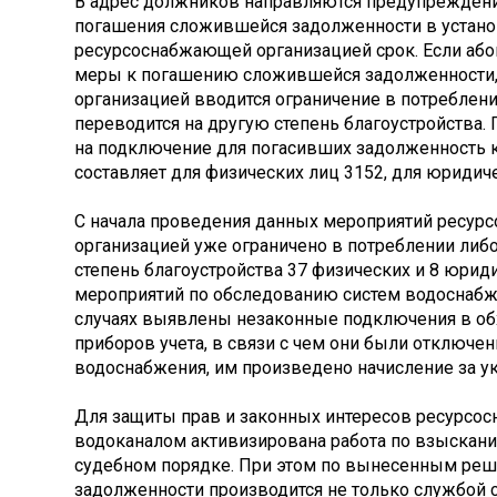
В адрес должников направляются предупреждени
погашения сложившейся задолженности в устан
ресурсоснабжающей организацией срок. Если аб
меры к погашению сложившейся задолженности
организацией вводится ограничение в потреблен
переводится на другую степень благоустройства. 
на подключение для погасивших задолженность 
составляет для физических лиц 3152, для юридиче
С начала проведения данных мероприятий ресу
организацией уже ограничено в потреблении либ
степень благоустройства 37 физических и 8 юриди
мероприятий по обследованию систем водоснабж
случаях выявлены незаконные подключения в об
приборов учета, в связи с чем они были отключе
водоснабжения, им произведено начисление за у
Для защиты прав и законных интересов ресурсо
водоканалом активизирована работа по взыскан
судебном порядке. При этом по вынесенным ре
задолженности производится не только службой с