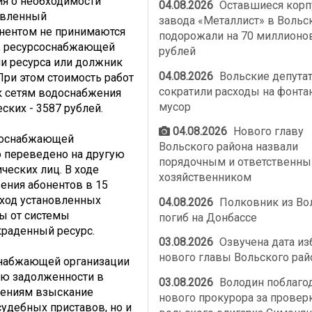
я о необходимости
04.08.2026
Оставшиеся корп
овленный
завода «Металлист» в Вольс
онентом не принимаются
подорожали на 70 миллионо
, ресурсоснабжающей
рублей
ии ресурса или должник
04.08.2026
Вольские депута
При этом стоимость работ
сократили расходы на фонта
к сетям водоснабжения
мусор
ских - 3587 рублей.
04.08.2026
Нового главу
рсоснабжающей
Вольского района назвали
о переведено на другую
порядочным и ответственн
ческих лиц. В ходе
хозяйственником
ения абонентов в 15
ход установленных
04.08.2026
Полковник из Во
ны от системы
погиб на Донбассе
краденный ресурс.
03.08.2026
Озвучена дата из
нового главы Вольского рай
снабжающей организации
ию задолженности в
03.08.2026
Володин поблаго
шениям взыскание
нового прокурора за провер
удебных приставов, но и