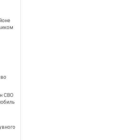
йоне
виком
 во
ан СВО
мобиль
увного