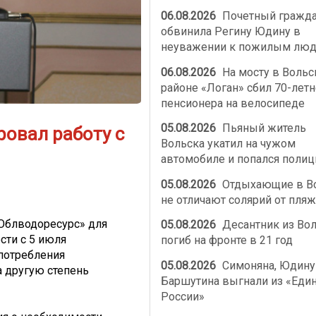
06.08.2026
Почетный гражд
обвинила Регину Юдину в
неуважении к пожилым лю
06.08.2026
На мосту в Воль
районе «Логан» сбил 70-летн
пенсионера на велосипеде
05.08.2026
Пьяный житель
овал работу с
Вольска укатил на чужом
автомобиле и попался полиц
05.08.2026
Отдыхающие в В
не отличают солярий от пляж
«Облводоресурс» для
05.08.2026
Десантник из Во
ти с 5 июля
погиб на фронте в 21 год
потребления
05.08.2026
Симоняна, Юдину
а другую степень
Баршутина выгнали из «Еди
России»