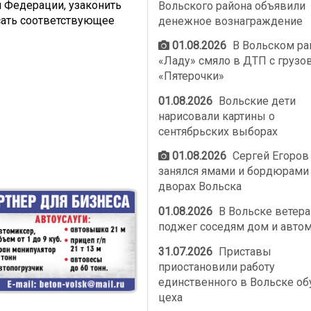
 Федерации, узаконить
Вольского района объявили
сать соответствующее
денежное вознаграждение
01.08.2026
В Вольском ра
«Ладу» смяло в ДТП с грузо
«Пятерочки»
01.08.2026
Вольские дети
нарисовали картины о
сентябрьских выборах
01.08.2026
Сергей Егоров
занялся ямами и бордюрами
дворах Вольска
01.08.2026
В Вольске ветер
поджег соседям дом и авто
31.07.2026
Приставы
приостановили работу
единственного в Вольске об
цеха