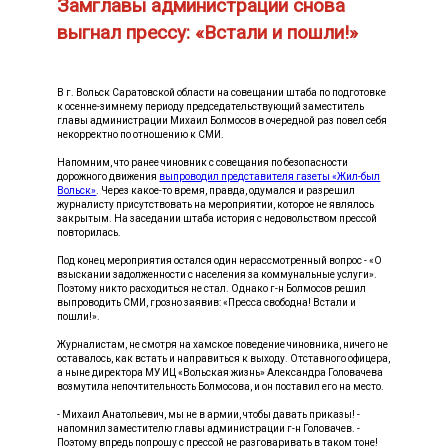
Замглавы администрации снова
выгнал прессу: «Встали и пошли!»
В г. Вольск Саратовской области на совещании штаба по подготовке
к осенне-зимнему периоду председательствующий заместитель
главы администрации Михаил Болмосов в очередной раз повел себя
некорректно по отношению к СМИ.
Напомним, что ранее чиновник с совещания по безопасности
дорожного движения
выпроводил представителя газеты «Жил-был
Вольск»
. Через какое-то время, правда, одумался и разрешил
журналисту присутствовать на мероприятии, которое не являлось
закрытым. На заседании штаба история с недовольством прессой
повторилась.
Под конец мероприятия остался один нерассмотренный вопрос - «О
взыскании задолженности с населения за коммунальные услуги».
Поэтому никто расходиться не стал. Однако г-н Болмосов решил
выпроводить СМИ, грозно заявив: «Пресса свободна! Встали и
пошли!».
Журналистам, не смотря на хамское поведение чиновника, ничего не
оставалось, как встать и направиться к выходу. Отставного офицера,
а ныне директора МУ ИЦ «Вольская жизнь» Александра Головачева
возмутила непочтительность Болмосова, и он поставил его на место.
- Михаил Анатольевич, мы не в армии, чтобы давать приказы! -
напомнил заместителю главы администрации г-н Головачев. -
Поэтому впредь попрошу с прессой не разговаривать в таком тоне!