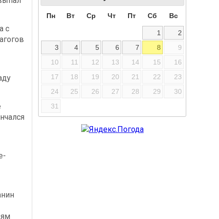
выпал
Пн
Вт
Ср
Чт
Пт
Сб
Вс
а с
1
2
агогов
3
4
5
6
7
8
9
10
11
12
13
14
15
16
17
18
19
20
21
22
23
аду
24
25
26
27
28
29
30
е
31
нчался
е-
-
анин
дям