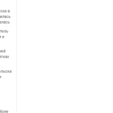
ска в
илась
алась
тель
м и
ней
ятках
ольска
и
йоне