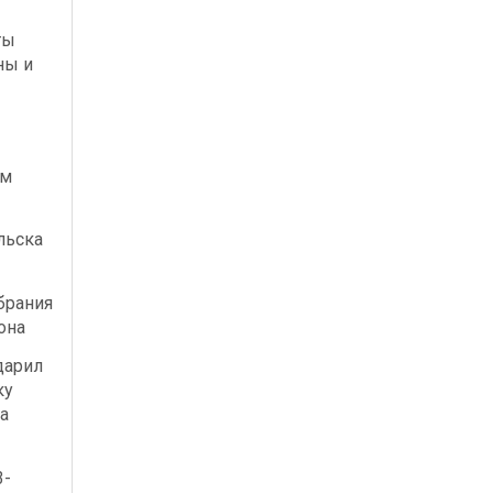
ты
ны и
ым
льска
брания
она
дарил
ку
а
3-