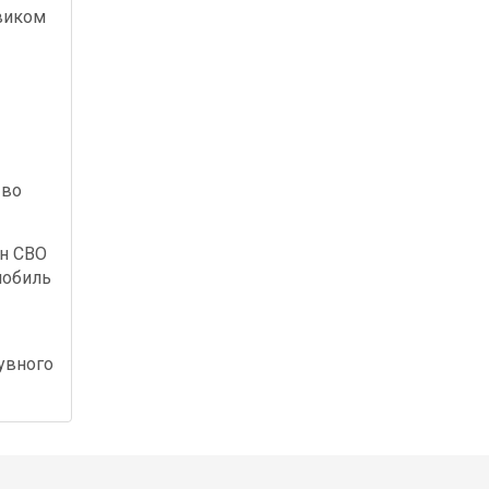
виком
 во
ан СВО
мобиль
увного