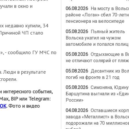
учали в окно и
06.08.2026
На мосту в Воль
районе «Логан» сбил 70-летн
пенсионера на велосипеде
х недавно купили, 34
05.08.2026
Пьяный житель
. Причиной ЧП стало
Вольска укатил на чужом
автомобиле и попался полиц
», - сообщило ГУ МЧС по
05.08.2026
Отдыхающие в В
не отличают солярий от пляж
05.08.2026
Десантник из Во
. Люди в результате
погиб на фронте в 21 год
горели.
05.08.2026
Симоняна, Юдину
и интересного события,
Баршутина выгнали из «Еди
ах, BiP или Telegram:
России»
ОК
. Фото и видео
04.08.2026
Оставшиеся корп
завода «Металлист» в Вольс
подорожали на 70 миллионо