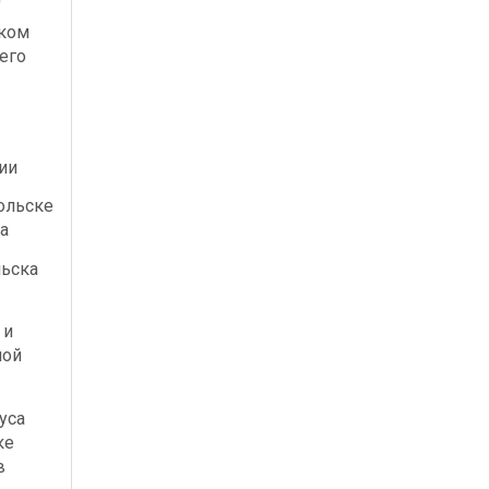
ском
его
ии
ольске
а
льска
 и
ной
уса
ке
в