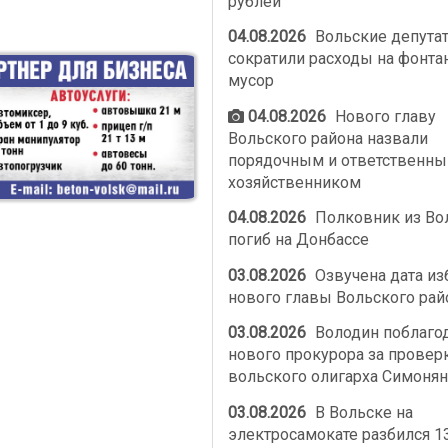
рублей
04.08.2026
Вольские депута
сократили расходы на фонта
мусор
04.08.2026
Нового главу
Вольского района назвали
порядочным и ответственн
хозяйственником
04.08.2026
Полковник из Во
погиб на Донбассе
03.08.2026
Озвучена дата из
нового главы Вольского рай
03.08.2026
Володин поблаго
нового прокурора за провер
вольского олигарха Симонян
03.08.2026
В Вольске на
электросамокате разбился 1