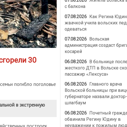
07.08.2026
Житель Вольска 
с балкона
07.08.2026
Как Регина Юдин
жвачкой учила вольских пед
одеваться
07.08.2026
Вольская
администрация создаст бриг
косарей
сгорели 30
06.08.2026
В больнице посл
жесткого ДТП в Вольске ско
пассажир «Лексуса»
 семьи погибло поголовье
06.08.2026
Главного врача
Вольской больницы при виц
губернаторе назвали доктор
шлагбаум
альной в экстренную
06.08.2026
Почетный гражд
обвинила Регину Юдину в
зяйственных построек
неуважении к пожилым лю