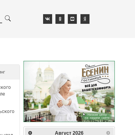
инг
ского
сле
ьского
Август
2026