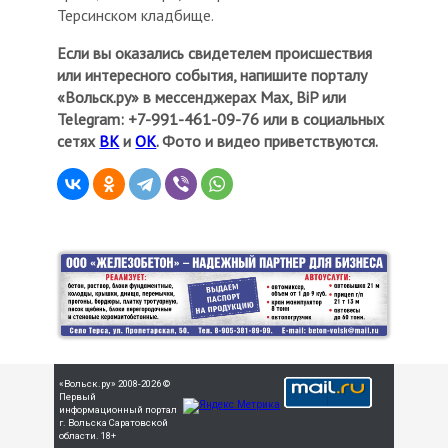
Терсинском кладбище.
Если вы оказались свидетелем происшествия
или интересного события, напишите порталу
«Вольск.ру» в мессенджерах Мах, BiP или
Telegram: +7-991-461-09-76 или в социальных
сетях
ВК
и
ОК
. Фото и видео приветствуются.
«Вольск.ру» 2008-2026 ©
Первый
информационный портал
г. Вольска Саратовской
области. 18+