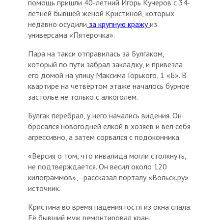
помощь пришли 40-летний Игорь Кучеров с 34-
летней бывшей женой Кристиной, которых
недавно осудили
за крупную кражу
из
универсама «Пятерочка».
Пара на такси отправилась за Булгаком,
который по пути забрал закладку, и привезла
его домой на улицу Максима Горького, 1 «Б». В
квартире на четвёртом этаже началось бурное
застолье не только с алкоголем.
Булгак перебрал, у него начались видения. Он
бросался новогодней елкой в хозяев и вел себя
агрессивно, а затем сорвался с подоконника.
«Версия о том, что инвалида могли столкнуть,
не подтверждается. Он весил около 120
килограммов», - рассказал порталу «Вольск.ру»
источник.
Кристина во время падения гостя из окна спала.
Её бывший муж ремонтировал кран.