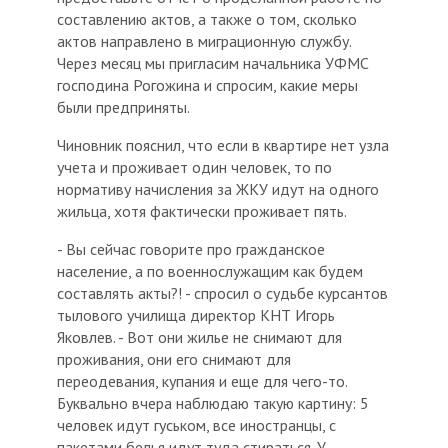
составлению актов, а также о том, сколько
актов направлено в миграционную службу.
Через месяц мы пригласим начальника УФМС
господина Рогожина и спросим, какие меры
были предприняты.
Чиновник пояснил, что если в квартире нет узла
учета и проживает один человек, то по
нормативу начисления за ЖКУ идут на одного
жильца, хотя фактически проживает пять.
- Вы сейчас говорите про гражданское
население, а по военнослужащим как будем
составлять акты?! - спросил о судьбе курсантов
тылового училища директор КНТ Игорь
Яковлев. - Вот они жилье не снимают для
проживания, они его снимают для
переодевания, купания и еще для чего-то.
Буквально вчера наблюдаю такую картину: 5
человек идут гуськом, все иностранцы, с
пакетами белья идут туда стираться. У