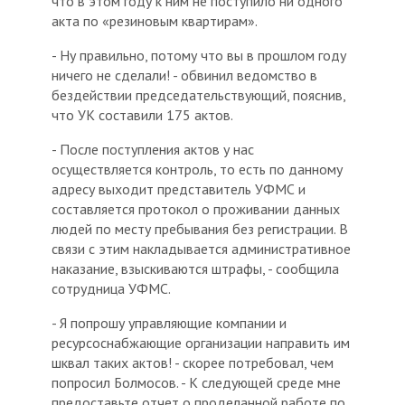
что в этом году к ним не поступило ни одного
акта по «резиновым квартирам».
- Ну правильно, потому что вы в прошлом году
ничего не сделали! - обвинил ведомство в
бездействии председательствующий, пояснив,
что УК составили 175 актов.
- После поступления актов у нас
осуществляется контроль, то есть по данному
адресу выходит представитель УФМС и
составляется протокол о проживании данных
людей по месту пребывания без регистрации. В
связи с этим накладывается административное
наказание, взыскиваются штрафы, - сообщила
сотрудница УФМС.
- Я попрошу управляющие компании и
ресурсоснабжающие организации направить им
шквал таких актов! - скорее потребовал, чем
попросил Болмосов. - К следующей среде мне
предоставьте отчет о проделанной работе по