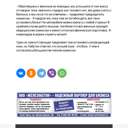
- Обратившись к военным за помощью, мы услышали от них массу
отговорок типа «военного городка как такового нет, все дома сняты с
баланса, и мы ни за что не отвечаем», - продолжил председатель
комиссии. - Я предлагаю, пока там не погибли дети, все-таки
установить блоки! На автомобиле можно заехать с любой стороны! В
крайнем случае дойти пешком, тем более что все военные проходят
медицинские комиссии и имеют отличную физическую подготовку. А
инвалидам в армии служить нельзя!
Один из присутствующих предложил там установить запрещающий
знак, но Лабутин ответил, что лучший знак - это блок. С чем и
согласилось большинство членов комиссии.