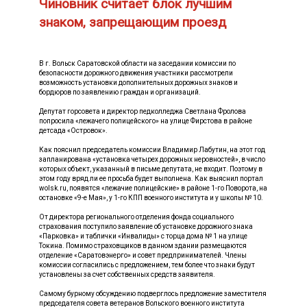
Чиновник считает блок лучшим
знаком, запрещающим проезд
В г. Вольск Саратовской области на заседании комиссии по
безопасности дорожного движения участники рассмотрели
возможность установки дополнительных дорожных знаков и
бордюров по заявлению граждан и организаций.
Депутат горсовета и директор педколледжа Светлана Фролова
попросила «лежачего полицейского» на улице Фирстова в районе
детсада «Островок».
Как пояснил председатель комиссии Владимир Лабутин, на этот год
запланирована «установка четырех дорожных неровностей», в число
которых объект, указанный в письме депутата, не входит. Поэтому в
этом году вряд ли ее просьба будет выполнена. Как выяснил портал
wolsk.ru, появятся «лежачие полицейские» в районе 1-го Поворота, на
остановке «9-е Мая», у 1-го КПП военного института и у школы № 10.
От директора регионального отделения фонда социального
страхования поступило заявление об установке дорожного знака
«Парковка» и таблички «Инвалиды» с торца дома № 1 на улице
Токина. Помимо страховщиков в данном здании размещаются
отделение «Саратовэнерго» и совет предпринимателей. Члены
комиссии согласились с предложением, тем более что знаки будут
установлены за счет собственных средств заявителя.
Самому бурному обсуждению подверглось предложение заместителя
председателя совета ветеранов Вольского военного института