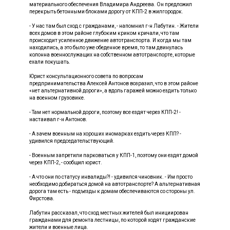
материального обеспечения Владимира Андреева. Он предложил
перекрыть бетонными блоками дорогу от КПП-2 в жилгородок.
- У нас там был сход с гражданами, - напомнил г-н Лабутин. - Жители
всех домов в этом районе глубоким криком кричали, что там
происходит усиленное движение автотранспорта. И когда мы там
находились, а это было уже обеденное время, то там двинулась
колонна военнослужащих на собственном автотранспорте, которые
ехали покушать.
Юрист консультационного совета по вопросам
предпринимательства Алексей Антонов возразил, что в этом районе
«нет альтернативной дороги», а вдоль гаражей можно ездить только
на военном грузовике.
- Там нет нормальной дороги, поэтому все ездят через КПП-2! -
настаивал г-н Антонов.
- А зачем военным на хороших иномарках ездить через КПП? -
удивился председательствующий.
- Военным запретили парковаться у КПП-1, поэтому они ездят домой
через КПП-2, - сообщил юрист.
- А что они по статусу инвалиды?! - удивился чиновник. - Им просто
необходимо добираться домой на автотранспорте? А альтернативная
дорога там есть - подъезды к домам обеспечиваются со стороны ул.
Фирстова.
Лабутин рассказал, что сход местных жителей был инициирован
гражданами для ремонта лестницы, по которой ходят гражданские
жители и военные лица.