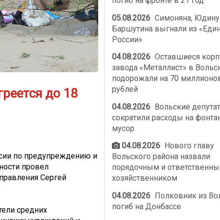
погиб на фронте в 21 год
05.08.2026
Симоняна, Юдину
Баршутина выгнали из «Еди
России»
04.08.2026
Оставшиеся корп
завода «Металлист» в Вольс
подорожали на 70 миллионо
рублей
греется до 18
04.08.2026
Вольские депута
сократили расходы на фонта
мусор
04.08.2026
Нового главу
ссии по предупреждению и
Вольского района назвали
ности провел
порядочным и ответственн
правления Сергей
хозяйственником
04.08.2026
Полковник из Во
погиб на Донбассе
тели средних