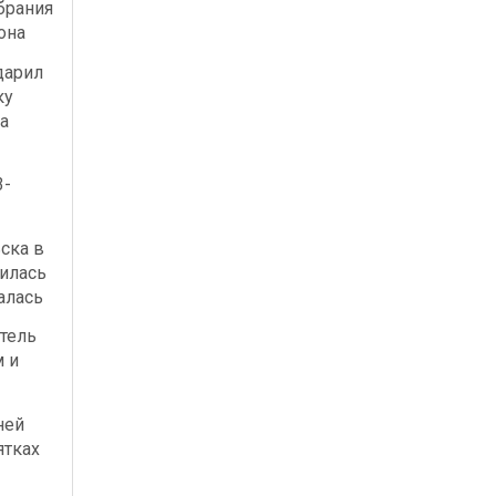
брания
она
дарил
ку
а
3-
ска в
илась
алась
тель
м и
ней
ятках