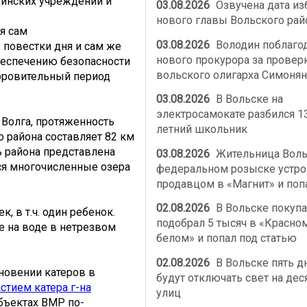
цинских учреждений и
03.08.2026
Озвучена дата из
нового главы Вольского рай
я сам
03.08.2026
Володин поблаго
повестки дня и сам же
нового прокурора за провер
беспечению безопасности
вольского олигарха Симонян
доровительный период
03.08.2026
В Вольске на
электросамокате разбился 1
 Волга, протяженность
летний школьник
о района составляет 82 км
ть района представлена
03.08.2026
Жительница Воль
ся многочисленные озера
федеральном розыске устро
продавцом в «Магнит» и поп
02.08.2026
В Вольске покупа
, в т.ч. один ребенок.
подобрал 5 тысяч в «Красно
е на воде в нетрезвом
белом» и попал под статью
02.08.2026
В Вольске пять д
кновении катеров в
будут отключать свет на дес
астием катера г-на
улиц
бъектах ВМР по-