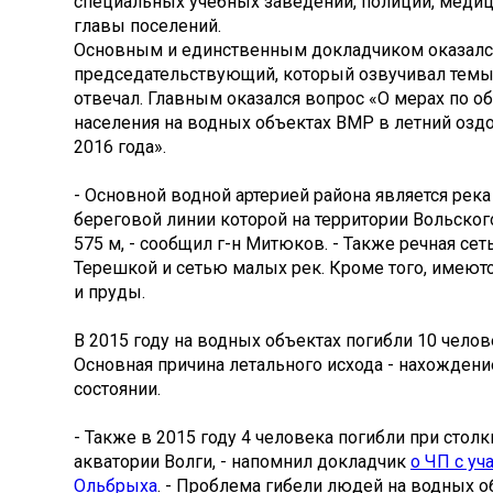
специальных учебных заведений, полиции, меди
главы поселений.
Основным и единственным докладчиком оказалс
председательствующий, который озвучивал темы 
отвечал. Главным оказался вопрос «О мерах по о
населения на водных объектах ВМР в летний оз
2016 года».
- Основной водной артерией района является река
береговой линии которой на территории Вольског
575 м, - сообщил г-н Митюков. - Также речная се
Терешкой и сетью малых рек. Кроме того, имеют
и пруды.
В 2015 году на водных объектах погибли 10 человек
Основная причина летального исхода - нахождени
состоянии.
- Также в 2015 году 4 человека погибли при стол
акватории Волги, - напомнил докладчик
о ЧП с уч
Ольбрыха
. - Проблема гибели людей на водных о