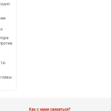
осшую
няя
во
атура
против
а
 14-
 главы
Как с нами связаться?