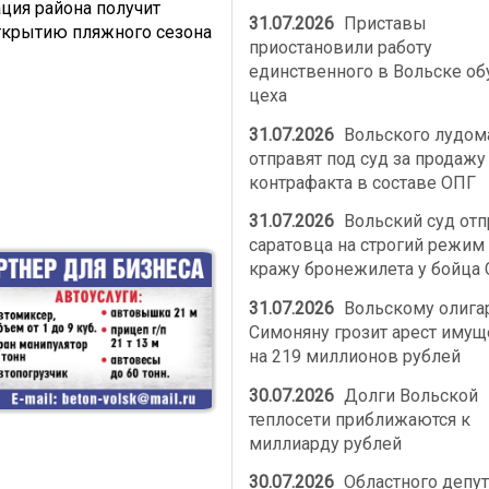
ция района получит
31.07.2026
Приставы
ткрытию пляжного сезона
приостановили работу
единственного в Вольске об
цеха
31.07.2026
Вольского лудом
отправят под суд за продажу
контрафакта в составе ОПГ
31.07.2026
Вольский суд от
саратовца на строгий режим 
кражу бронежилета у бойца
31.07.2026
Вольскому олига
Симоняну грозит арест имущ
на 219 миллионов рублей
30.07.2026
Долги Вольской
теплосети приближаются к
миллиарду рублей
30.07.2026
Областного депут