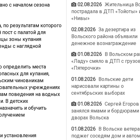
02.08.2026
Жительница В
ано с началом сезона
пострадала в ДТП «Тойоты» 
«Нивы»
 по результатам которого
02.08.2026
За дезертира из
пост с палатой для
Вольского района объявили
ицы зоны купания
денежное вознаграждение
енды с наглядной
01.08.2026
В Вольском ра
«Ладу» смяло в ДТП с грузо
о определить места
«Пятерочки»
опасных для купания,
01.08.2026
Вольские дети
льским чиновникам
нарисовали картины о
азовательных учреждениях
сентябрьских выборах
илам поведения на водных
. В детских
01.08.2026
Сергей Егоров
назначить и обучить
занялся ямами и бордюрами
получением
дворах Вольска
01.08.2026
В Вольске ветер
и установления
поджег соседям дом и авто