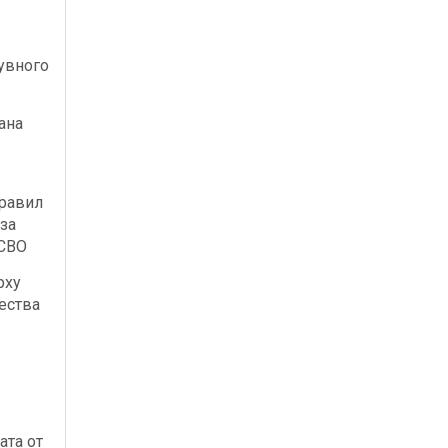
увного
ана
правил
за
 СВО
рху
ества
ата от