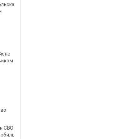
ольска
и
йоне
виком
 во
ан СВО
мобиль