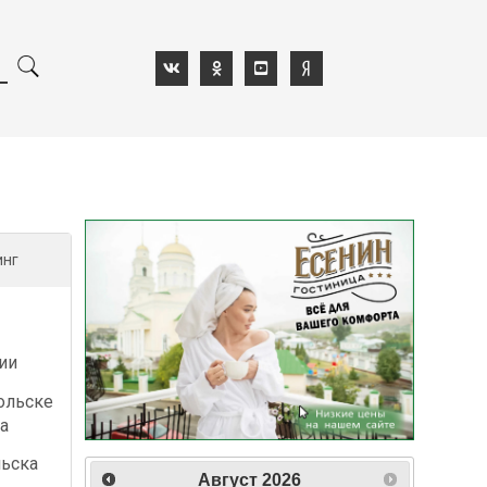
инг
ии
ольске
а
льска
Август
2026