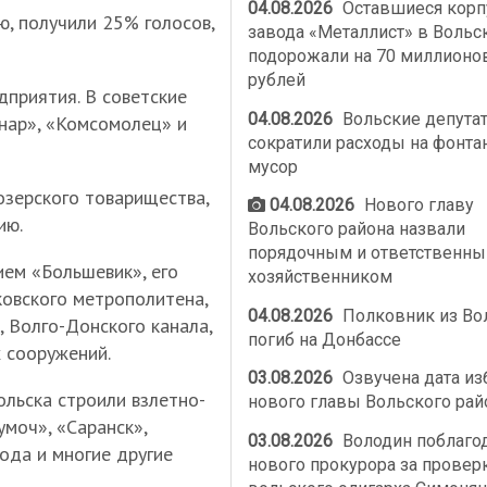
04.08.2026
Оставшиеся корп
, получили 25% голосов,
завода «Металлист» в Вольс
подорожали на 70 миллионо
рублей
приятия. В советские
04.08.2026
Вольские депута
нар», «Комсомолец» и
сократили расходы на фонта
мусор
озерского товарищества,
04.08.2026
Нового главу
ию.
Вольского района назвали
порядочным и ответственн
ием «Большевик», его
хозяйственником
ковского метрополитена,
04.08.2026
Полковник из Во
 Волго-Донского канала,
погиб на Донбассе
х сооружений.
03.08.2026
Озвучена дата из
льска строили взлетно-
нового главы Вольского рай
моч», «Саранск»,
03.08.2026
Володин поблаго
ода и многие другие
нового прокурора за провер