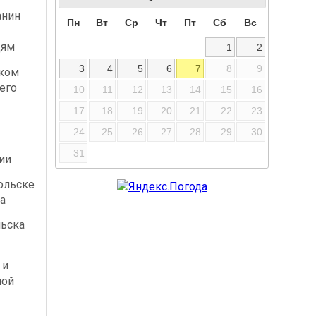
анин
Пн
Вт
Ср
Чт
Пт
Сб
Вс
дям
1
2
3
4
5
6
7
8
9
ском
его
10
11
12
13
14
15
16
17
18
19
20
21
22
23
24
25
26
27
28
29
30
31
ии
ольске
а
льска
 и
ной