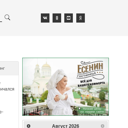
инг
е
нчался
е-
-
Август
2026