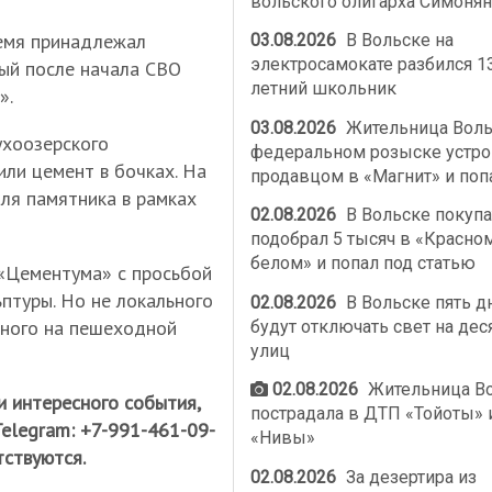
вольского олигарха Симонян
ремя принадлежал
03.08.2026
В Вольске на
электросамокате разбился 1
ый после начала СВО
летний школьник
».
03.08.2026
Жительница Воль
ухоозерского
федеральном розыске устро
ли цемент в бочках. На
продавцом в «Магнит» и поп
ля памятника в рамках
02.08.2026
В Вольске покупа
подобрал 5 тысяч в «Красно
белом» и попал под статью
 «Цементума» с просьбой
птуры. Но не локального
02.08.2026
В Вольске пять д
пного на пешеходной
будут отключать свет на дес
улиц
02.08.2026
Жительница В
и интересного события,
пострадала в ДТП «Тойоты» 
Telegram: +7-991-461-09-
«Нивы»
тствуются.
02.08.2026
За дезертира из