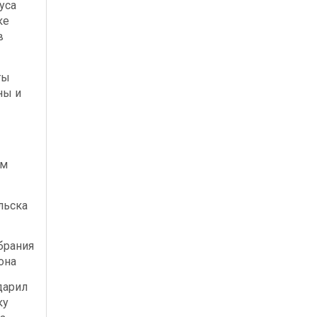
уса
ке
в
ты
ны и
ым
льска
брания
она
дарил
ку