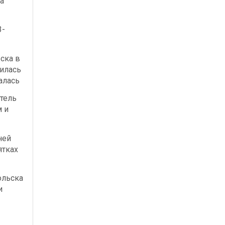
а
3-
ска в
илась
алась
тель
м и
ней
ятках
ольска
и