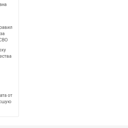
ана
правил
за
 СВО
рху
ества
ата от
осшую