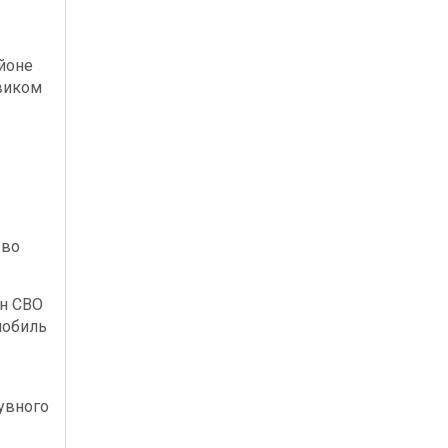
йоне
виком
 во
ан СВО
мобиль
увного