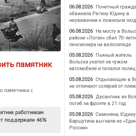
06.08.2026
Почетный гражд
обвинила Регину Юдину в
неуважении к пожилым лю
06.08.2026
На мосту в Воль
районе «Логан» сбил 70-летн
пенсионера на велосипеде
05.08.2026
Пьяный житель
Вольска укатил на чужом
вить памятник
автомобиле и попался полиц
05.08.2026
Отдыхающие в В
не отличают солярий от пляж
го памятника с
05.08.2026
Десантник из Во
погиб на фронте в 21 год
ятник работникам
05.08.2026
Симоняна, Юдину
нт поддержали 46%
Баршутина выгнали из «Еди
России»