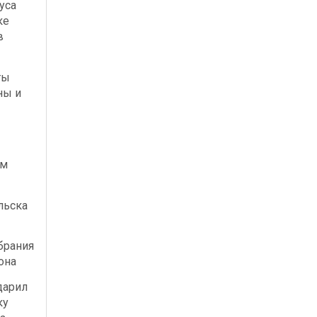
уса
ке
в
ты
ны и
ым
льска
брания
она
дарил
ку