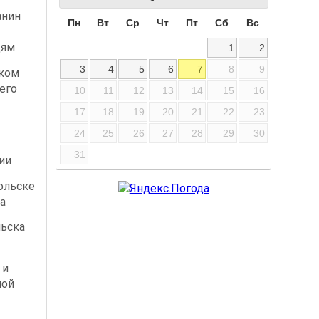
анин
Пн
Вт
Ср
Чт
Пт
Сб
Вс
дям
1
2
3
4
5
6
7
8
9
ском
его
10
11
12
13
14
15
16
17
18
19
20
21
22
23
24
25
26
27
28
29
30
31
ии
ольске
а
льска
 и
ной