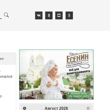
инг
е
нчался
е-
-
Август
2026