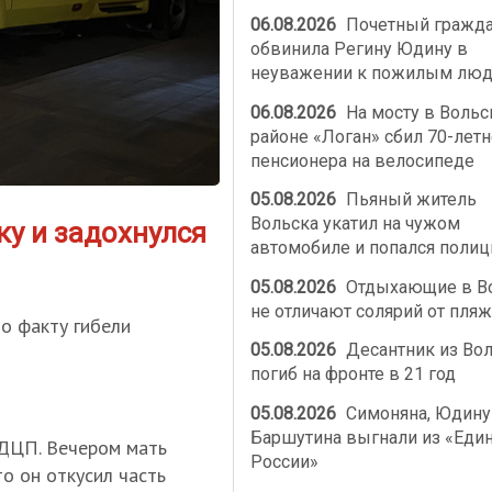
06.08.2026
Почетный гражд
обвинила Регину Юдину в
неуважении к пожилым лю
06.08.2026
На мосту в Воль
районе «Логан» сбил 70-летн
пенсионера на велосипеде
05.08.2026
Пьяный житель
Вольска укатил на чужом
ку и задохнулся
автомобиле и попался полиц
05.08.2026
Отдыхающие в В
не отличают солярий от пляж
о факту гибели
05.08.2026
Десантник из Во
погиб на фронте в 21 год
05.08.2026
Симоняна, Юдину
Баршутина выгнали из «Еди
 ДЦП. Вечером мать
России»
то он откусил часть