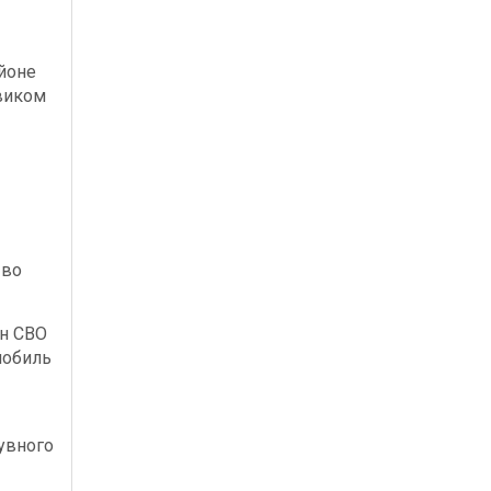
йоне
виком
 во
ан СВО
мобиль
увного