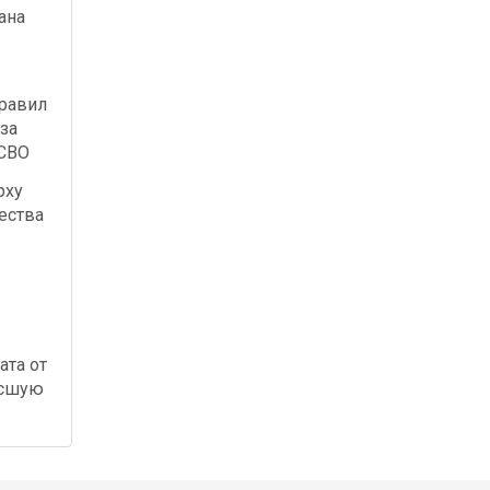
ана
правил
за
 СВО
рху
ества
ата от
осшую