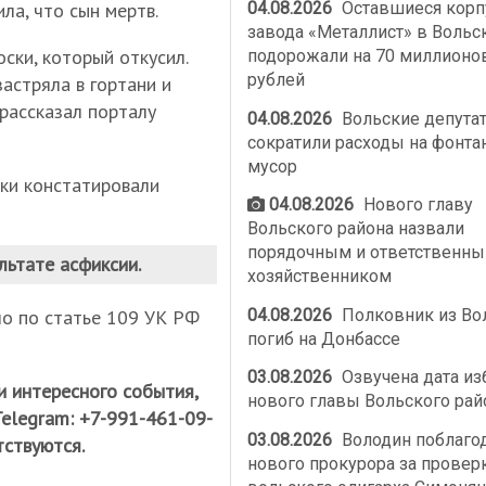
ла, что сын мертв.
04.08.2026
Оставшиеся корп
завода «Металлист» в Вольс
ски, который откусил.
подорожали на 70 миллионо
рублей
застряла в гортани и
 рассказал порталу
04.08.2026
Вольские депута
сократили расходы на фонта
мусор
ки констатировали
04.08.2026
Нового главу
Вольского района назвали
порядочным и ответственн
льтате асфиксии.
хозяйственником
04.08.2026
Полковник из Во
о по статье 109 УК РФ
погиб на Донбассе
03.08.2026
Озвучена дата из
и интересного события,
нового главы Вольского рай
Telegram: +7-991-461-09-
03.08.2026
Володин поблаго
тствуются.
нового прокурора за провер