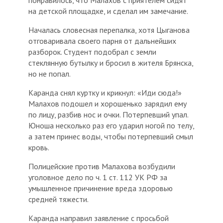
понравилось, что Малахов с приятелем сидят
на детской площадке, и сделал им замечание.
Началась словесная перепалка, хотя Цыганова
отговаривала своего парня от дальнейших
разборок. Студент подобрал с земли
стеклянную бутылку и бросил в жителя Брянска,
но не попал.
Каранда снял куртку и крикнул: «Иди сюда!»
Малахов подошел и хорошенько зарядил ему
по лицу, разбив нос и очки. Потерпевший упал.
Юноша несколько раз его ударил ногой по телу,
а затем принес воды, чтобы потерпевший смыл
кровь.
Полицейские против Малахова возбудили
уголовное дело по ч. 1 ст. 112 УК РФ за
умышленное причинение вреда здоровью
средней тяжести.
Каранда направил заявление с просьбой