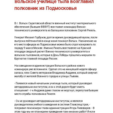
Вольское училище тыла возглавил
полковник из Подмосковья
В г. Вольск Саратовской области военный институт материального
обеспечения (бывшее ВВВУТ) возглавил командир Военно-
технического университета из Балашихи полковник Сергей Рихель.
Генерал Михаил Горбунов, долгое время руководивший вузом, после
выпуска лейтенантов в конце июня покинул Вольск. Назначение на
его место офицера из Подмосковья можно было спрогнозировать по
параду 9 мая в Москве. Именно Рихель возглавлял на Красной
площади сводный расчет Военно-технического университета и
вольских тыловиков, которые в День Победы прошлись маршем по
брусчатке главной площади России.
На совещании в администрации Вольского района нового
командира уже вспомнили. Сделал это на минувшей неделе офицер
запаса, член Совета ветеранов Владимир Андреев, который озвучил
жалобу от жителей Военного городка и улицы Львова.
- Появился новый начальник училища тыла, который руководил
автодорожным институтом, и он к этой дороге будет иметь
отношение! - г-н Андреев даже глазом не моргнул, перепутав бывшее
место службы полковника Рихеля.
- Он не руководил автодорожным институтом, а являлся
руководителем учебного заведения в системе Главспецстроя, -
поправил пенсионера глава администрации Игорь Пивоваров. - В
этом году мы не планируем проведение там никаких работ! И если