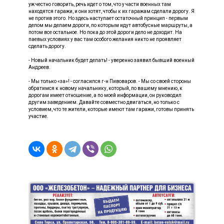
уж честно говорить, речь идет о том, что у части военных там
находятся гаражи, и они хотят, чтобы к их гаражам сделали дорогу. Я
не против этого. Но здесь наступает остаточный принцип - первым
делом мы делаем дороги, по которым идут автобусные маршруты, а
потом все остальное. Но пока до этой дороги дело не доходит. На
паевых условиях у вас там особого желания никто не проявляет
сделать дорогу.
- Новый начальник будет делать! - уверенно заявил бывший военный
Андреев.
- Мы только «за»! - согласился г-н Пивоваров. - Мы со своей стороны
обратимся к новому начальнику, который, по вашему мнению, к
дорогам имеет отношение, а по моей информации, он руководил
другим заведением. Давайте совместно двигаться, но только с
условием, что те жители, которые имеют там гаражи, готовы принять
участие.