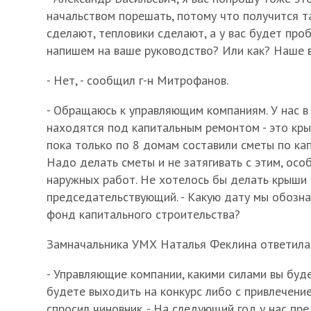
начальством порешать, потому что получится та
сделают, тепловики сделают, а у вас будет про
напишем на ваше руководство? Или как? Наше 
- Нет, - сообщил г-н Митрофанов.
- Обращаюсь к управляющим компаниям. У нас в
находятся под капитальным ремонтом - это кры
пока только по 8 домам составили сметы по ка
Надо делать сметы и не затягивать с этим, осо
наружных работ. Не хотелось бы делать крыши в
председательствующий. - Какую дату мы обозна
фонд капитального строительства?
Замначальника УМХ Наталья Феклина ответила,
- Управляющие компании, какими силами вы буд
будете выходить на конкурс либо с привлечение
спросил чиновник. - На следующий год у нас пр