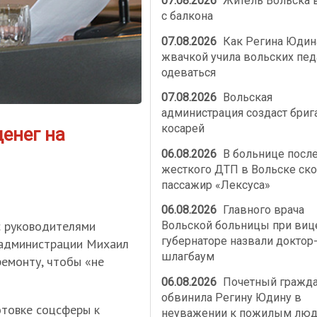
07.08.2026
Житель Вольска 
с балкона
07.08.2026
Как Регина Юдин
жвачкой учила вольских пед
одеваться
07.08.2026
Вольская
администрация создаст бриг
косарей
денег на
06.08.2026
В больнице посл
жесткого ДТП в Вольске ско
пассажир «Лексуса»
06.08.2026
Главного врача
с руководителями
Вольской больницы при виц
губернаторе назвали доктор
 администрации Михаил
шлагбаум
ремонту, чтобы «не
06.08.2026
Почетный гражд
обвинила Регину Юдину в
отовке соцсферы к
неуважении к пожилым лю