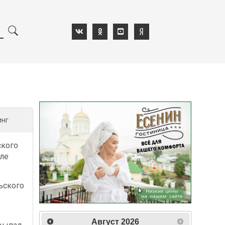
инг
ского
сле
ьского
Август
2026