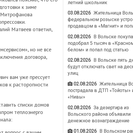
летний школьник
дготовки к зиме
03.08.2026
Жительница Воль
а Митрофанова
федеральном розыске устро
опрессовки.
продавцом в «Магнит» и поп
алий Матвеев ответил,
02.08.2026
В Вольске покупа
подобрал 5 тысяч в «Красно
мсервисом», но не все
белом» и попал под статью
аключения договора,
02.08.2026
В Вольске пять д
будут отключать свет на дес
улиц
евич вам уже прессует
02.08.2026
Жительница В
иков к расторопности
пострадала в ДТП «Тойоты» 
«Нивы»
ставить списки домов
02.08.2026
За дезертира из
азпром теплоэнерго
Вольского района объявили
нала:
денежное вознаграждение
01.08.2026
В Вольском ра
от вопрос с вашим