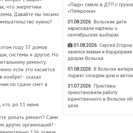
«Ладу» смяло в ДТП с грузо
к, что энергетики
«Пятерочки»
блема. Давайте мы письмо
вмешательство нужно?
01.08.2026
Вольские дети
нарисовали картины о
сентябрьских выборах
01.08.2026
Сергей Егоров
 этом году 37 домов
занялся ямами и бордюрами
ши, системы и другое. Но
дворах Вольска
питальному ремонту.
бенно если это касается
01.08.2026
В Вольске ветер
поджег соседям дом и авто
 ноябре! - сказал
чим по сдаче смет в
31.07.2026
Приставы
приостановили работу
единственного в Вольске об
 что до 11 июня.
цеха
ете делать ремонт? Сами
м других организаций? -
едварительно 136 домов,