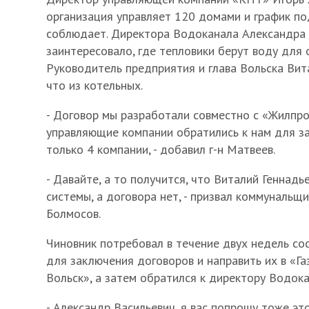
организация управляет 120 домами и график по
соблюдает. Директора Водоканала Александр
заинтересовало, где тепловики берут воду для 
Руководитель предприятия и глава Вольска Вит
что из котельных.
- Договор мы разработали совместно с «Жилпро
управляющие компании обратились к нам для з
только 4 компании, - добавил г-н Матвеев.
- Давайте, а то получится, что Виталий Геннадь
системы, а договора нет, - призвал коммунальщ
Болмосов.
Чиновник потребовал в течение двух недель со
для заключения договоров и направить их в «Г
Вольск», а затем обратился к директору Водока
- Александр Васильевич, я вас попрошу тоже эт