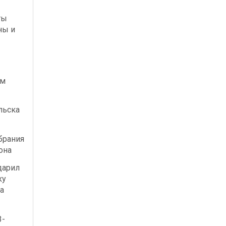
ты
ны и
ым
льска
брания
она
дарил
ку
а
3-