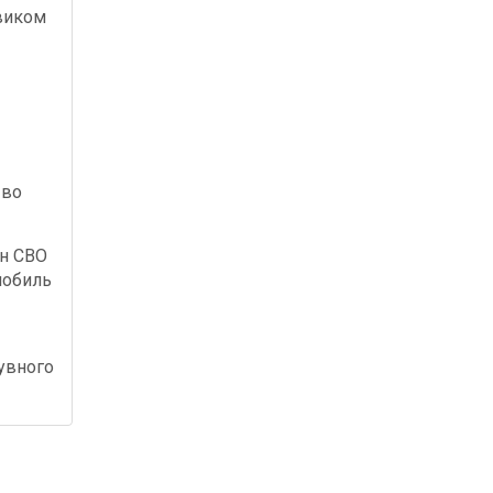
виком
 во
ан СВО
мобиль
увного