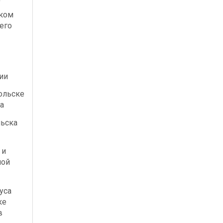
ском
его
ии
ольске
а
льска
 и
ной
уса
ке
в