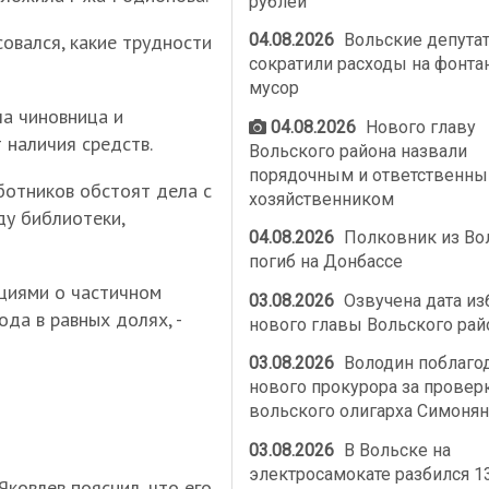
рублей
овался, какие трудности
04.08.2026
Вольские депута
сократили расходы на фонта
мусор
ла чиновница и
04.08.2026
Нового главу
 наличия средств.
Вольского района назвали
порядочным и ответственн
ботников обстоят дела с
хозяйственником
ду библиотеки,
04.08.2026
Полковник из Во
погиб на Донбассе
циями о частичном
03.08.2026
Озвучена дата из
да в равных долях, -
нового главы Вольского рай
03.08.2026
Володин поблаго
нового прокурора за провер
вольского олигарха Симонян
03.08.2026
В Вольске на
электросамокате разбился 1
ковлев пояснил, что его