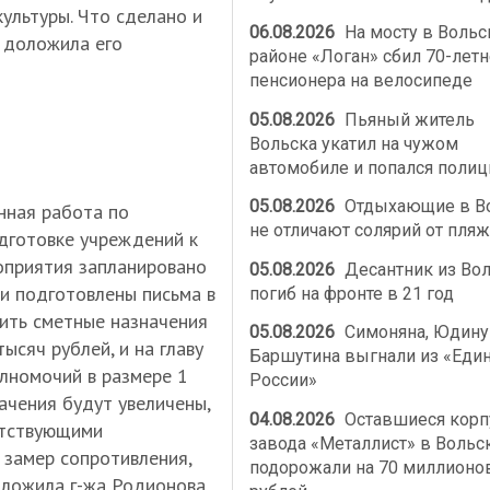
культуры. Что сделано и
06.08.2026
На мосту в Воль
, доложила его
районе «Логан» сбил 70-летн
пенсионера на велосипеде
05.08.2026
Пьяный житель
Вольска укатил на чужом
автомобиле и попался полиц
05.08.2026
Отдыхающие в В
нная работа по
не отличают солярий от пляж
дготовке учреждений к
оприятия запланировано
05.08.2026
Десантник из Во
ми подготовлены письма в
погиб на фронте в 21 год
ить сметные назначения
05.08.2026
Симоняна, Юдину
ысяч рублей, и на главу
Баршутина выгнали из «Еди
лномочий в размере 1
России»
ачения будут увеличены,
04.08.2026
Оставшиеся корп
етствующими
завода «Металлист» в Вольс
 замер сопротивления,
подорожали на 70 миллионо
оложила г-жа Родионова.