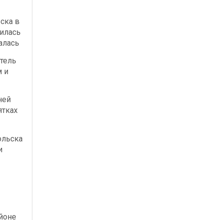
ска в
илась
алась
тель
м и
ней
ятках
ольска
и
йоне