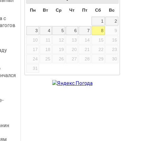
выпал
Пн
Вт
Ср
Чт
Пт
Сб
Вс
а с
1
2
агогов
3
4
5
6
7
8
9
10
11
12
13
14
15
16
17
18
19
20
21
22
23
аду
24
25
26
27
28
29
30
е
31
нчался
е-
-
анин
дям