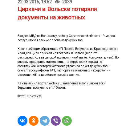
22.03.2015, 18:52
2039
Циркачи в Вольске потеряли
документы на животных
В отдел МВД по Вольскому району Саратовской области 19 марта
поступило заявление о пропаже документов.
К полицейским обратилась ИП Лорена Берулава из Краснодарского
края, чей цирк приехал на гастроли в Вольск (шапито
расположилось за детской поликлиникой на ул. Комсомольская). По
словам предпринимательницы, на территории города по
собственной неосторожности она утратила пакет документов -
бухгалтерскую форму №1, паспорта на животных и ксерокопии
разрешений на цирковые представления.
Как выяснил портал wolsk.ru, заявление в полицию от г-жи
Берулавы поступило в 1.10 ночи.
Фото: ВКонтакте