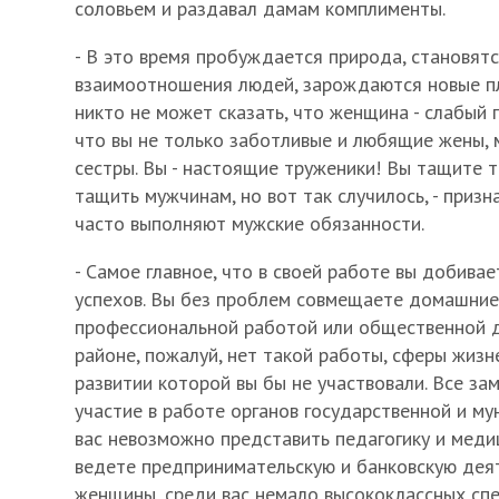
соловьем и раздавал дамам комплименты.
- В это время пробуждается природа, становятс
взаимоотношения людей, зарождаются новые пл
никто не может сказать, что женщина - слабый 
что вы не только заботливые и любящие жены, 
сестры. Вы - настоящие труженики! Вы тащите т
тащить мужчинам, но вот так случилось, - призн
часто выполняют мужские обязанности.
- Самое главное, что в своей работе вы добива
успехов. Вы без проблем совмещаете домашние
профессиональной работой или общественной 
районе, пожалуй, нет такой работы, сферы жизн
развитии которой вы бы не участвовали. Все за
участие в работе органов государственной и му
вас невозможно представить педагогику и медиц
ведете предпринимательскую и банковскую дея
женщины, среди вас немало высококлассных сп