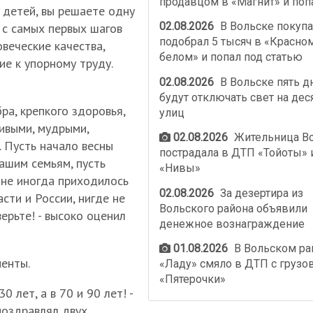
продавцом в «Магнит» и поп
 детей, вы решаете одну
02.08.2026
В Вольске покупа
 с самых первых шагов
подобрал 5 тысяч в «Красно
овеческие качества,
белом» и попал под статью
ие к упорному труду.
02.08.2026
В Вольске пять д
будут отключать свет на дес
ра, крепкого здоровья,
улиц
ивыми, мудрыми,
02.08.2026
Жительница В
 Пусть начало весны
пострадала в ДТП «Тойоты» 
ашим семьям, пусть
«Нивы»
Мне иногда приходилось
02.08.2026
За дезертира из
сти и России, нигде не
Вольского района объявили
верьте! - высоко оценил
денежное вознаграждение
01.08.2026
В Вольском ра
менты.
«Ладу» смяло в ДТП с грузо
«Пятерочки»
0 лет, а в 70 и 90 лет! -
 поздравлял двух