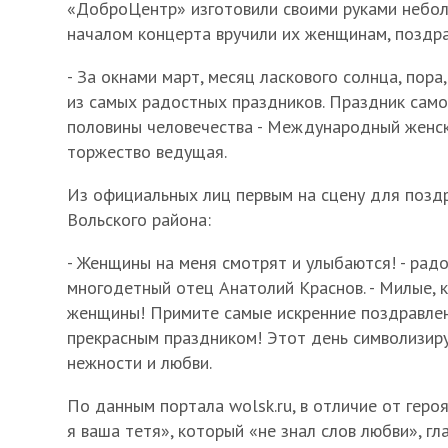
«ДоброЦентр» изготовили своими руками небол
началом концерта вручили их женщинам, поздра
- За окнами март, месяц ласкового солнца, пора
из самых радостных праздников. Праздник само
половины человечества - Международный женски
торжество ведущая.
Из официальных лиц первым на сцену для позд
Вольского района:
- Женщины на меня смотрят и улыбаются! - рад
многодетный отец Анатолий Краснов. - Милые, 
женщины! Примите самые искренние поздравле
прекрасным праздником! Этот день символизир
нежности и любви.
По данным портала wolsk.ru, в отличие от геро
я ваша тетя», который «не знал слов любви», гл