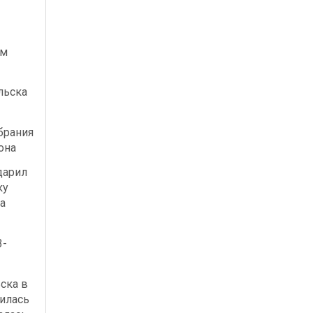
ым
льска
брания
она
дарил
ку
а
3-
ска в
илась