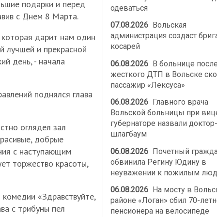
ьшие подарки и перед
одеваться
вив с Днем 8 Марта.
07.08.2026
Вольская
администрация создаст бриг
, которая дарит нам один
косарей
й лучшей и прекрасной
й день, - начала
06.08.2026
В больнице посл
жесткого ДТП в Вольске ско
пассажир «Лексуса»
равлений поднялся глава
06.08.2026
Главного врача
Вольской больницы при виц
губернаторе назвали доктор
остно оглядел зал
шлагбаум
красивые, добрые
ния с наступающим
06.08.2026
Почетный гражд
обвинила Регину Юдину в
ует торжество красоты,
неуважении к пожилым лю
06.08.2026
На мосту в Воль
я комедии «Здравствуйте,
районе «Логан» сбил 70-летн
ава с трибуны пел
пенсионера на велосипеде