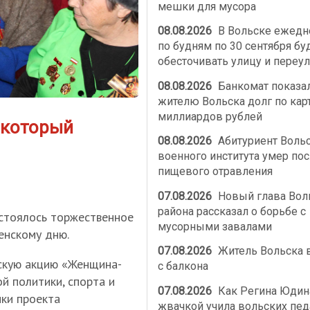
мешки для мусора
08.08.2026
В Вольске ежедн
по будням по 30 сентября бу
обесточивать улицу и переу
08.08.2026
Банкомат показа
жителю Вольска долг по карт
миллиардов рублей
 который
08.08.2026
Абитуриент Воль
военного института умер по
пищевого отравления
07.08.2026
Новый глава Вол
района рассказал о борьбе с
остоялось торжественное
мусорными завалами
енскому дню.
07.08.2026
Житель Вольска 
скую акцию «Женщина-
с балкона
й политики, спорта и
07.08.2026
Как Регина Юдин
ики проекта
жвачкой учила вольских пед