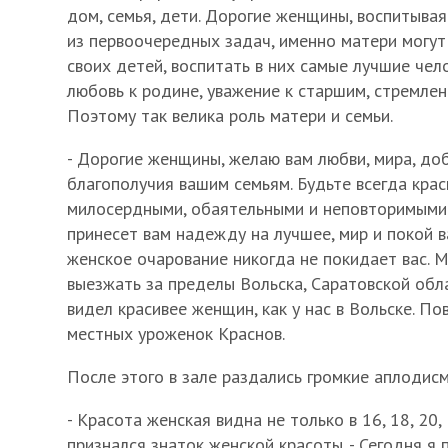
дом, семья, дети. Дорогие женщины, воспитывая
из первоочередных задач, именно матери могут
своих детей, воспитать в них самые лучшие чел
любовь к родине, уважение к старшим, стремлен
Поэтому так велика роль матери и семьи.
- Дорогие женщины, желаю вам любви, мира, доб
благополучия вашим семьям. Будьте всегда крас
милосердными, обаятельными и неповторимыми.
принесет вам надежду на лучшее, мир и покой в
женское очарование никогда не покидает вас. 
выезжать за пределы Вольска, Саратовской обла
видел красивее женщин, как у нас в Вольске. По
местных уроженок Краснов.
После этого в зале раздались громкие аплодис
- Красота женская видна не только в 16, 18, 20, 3
признался знаток женской красоты. - Сегодня я