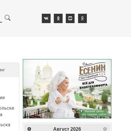
инг
ии
ольске
а
льска
Август
2026