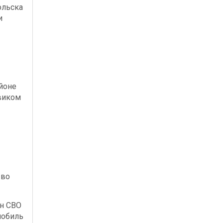
ольска
и
йоне
виком
 во
ан СВО
мобиль