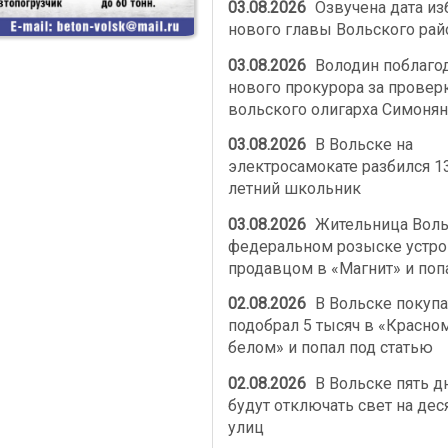
03.08.2026
Озвучена дата из
нового главы Вольского рай
03.08.2026
Володин поблаго
нового прокурора за провер
вольского олигарха Симонян
03.08.2026
В Вольске на
электросамокате разбился 1
летний школьник
03.08.2026
Жительница Воль
федеральном розыске устро
продавцом в «Магнит» и поп
02.08.2026
В Вольске покупа
подобрал 5 тысяч в «Красно
белом» и попал под статью
02.08.2026
В Вольске пять д
будут отключать свет на дес
улиц