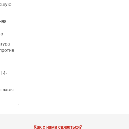
осшую
няя
во
атура
против
а
 14-
 главы
Как с нами связаться?