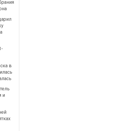
брания
она
дарил
ку
а
3-
ска в
илась
алась
тель
м и
ней
ятках