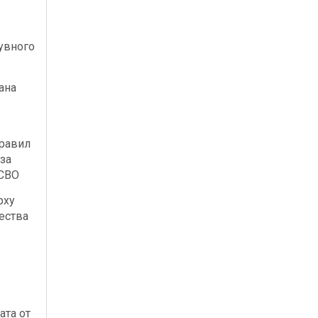
увного
ана
правил
за
 СВО
рху
ества
ата от