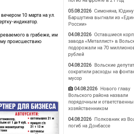
погиб на фронте в 21 год
05.08.2026
Симоняна, Юдину
вечером 10 марта на ул.
Баршутина выгнали из «Еди
ертку-индикатор.
России»
04.08.2026
Оставшиеся корп
реваемого в грабеже, им
завода «Металлист» в Вольс
ному происшествию
подорожали на 70 миллионо
рублей
04.08.2026
Вольские депута
сократили расходы на фонта
мусор
04.08.2026
Нового главу
Вольского района назвали
порядочным и ответственн
хозяйственником
04.08.2026
Полковник из Во
погиб на Донбассе