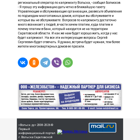
региональный оператор по капремонту Вольска, - сообщил Болмосов.
- Я прошу эту информацию дать четко в ближайшую газету.
Управляющие и обслуживающие организации, развесьте объявления
по подъездам многоэтажных домов, которые вы обслуживаете и
которые вы не обслуживаете. Вопросов по капремонту достаточно
много возникает у людей, в части зачем платим, куда платим и
почему платим в банк, который находится не на территории
Саратовской области. И как же нам будет хорошо жить, когда у нас
будет капремонт. На все эти интересующие вопросы Сергей
Сергеевич будет отвечать. Я думаю, встреча будет нужная, тем более
жители многоквартирных домов ее просили.
«Вольск.ру» 2008-2026 ©
Первый
информационный портал
г. Вольска Саратовской