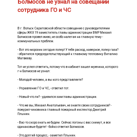
Болмосов не узнал на совещании
сотрудника ГО и ЧС
В г. Вольск Саратовской области совещание с руководителями
сферы ЖКХ 19 заместитель главы администрации ВМР Михаил
Болмосов провел живо, не особо налегая на главную тему -
коммунальных проблем.
- Вот это морозик сегодня попер! У тебя расход, наверное, попер газа?
- обратился председательствующий к главному тепловику Виталию
Матвееву.
Тот не успел ответить, потому что в кабинет зашел мужчина, которого
г-н Болмосов не узнал:
- Молодой человек, а вы кого представляете?
- Управление ГО и ЧС, - ответил тот.
- Новый что ли? - удивился замглавы администрации.
- Что же вы, Михаил Анатольевич, не знаете своих сотрудников? -
пожурил чиновника главный пожарный инспектор Дмитрий
Плынин.
- Вас-то скоро знать не будем. Сейчас погоны с вас снимут, и все
одинаковые будете! - бойко ответил Болмосов.
- Это долгий процесс, - заметил Плынин.