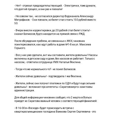
- Нет! - отрезал председательствующий. - Электрички, тоже думали,
что долгий процесс, а они раз и поехали!
- Не совсем так, - не согласился директор Водоканала Александр
Митрофанов. - Они поехали, но билет стал стоить 150 рублей вместо
50.
- Вчера внесли корректировки, до 20 рублей стал билет стоить! -
сказал Болмосов, будто находится на прямой связи с РЖД.
После обсуждения проблем, не связанных с ЖКХ, чиновник
поинтересовался, как идут работы в доме №1-б на ул. Максима
Горького.
- Все у них уже сделали, акт мы составили, жители довольны! Насосы
включены в детском саду и доме, без насосов не работает. Только с
насосом, - ответила сотрудница УМХ Наталья Феклина.
- Тогда что же нормального-то? - не понял Болмосов.
- Жители сейчас довольны! - подтвердила г-жа Феклина.
- Жители, сейчас они получат платежки по ОДН и будут еще сильнее
довольны! - вспомнил про аппетиты «Саратовэнерго» замглавы
администрации.
Для общей информации чиновник сообщил, что 2 марта в Вольск
приедет из Саратова важный человек с соответствующей фамилией:
- В 16-00 в «Восходе» будет происходить встреча с
квартиросъемщиками господина Важнова Сергея Сергеевича - это