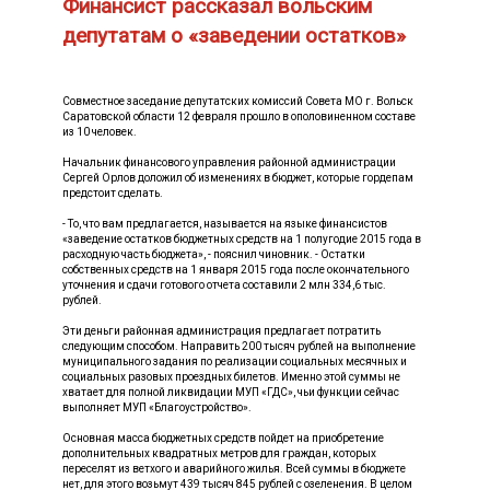
Финансист рассказал вольским
депутатам о «заведении остатков»
Совместное заседание депутатских комиссий Совета МО г. Вольск
Саратовской области 12 февраля прошло в ополовиненном составе
из 10 человек.
Начальник финансового управления районной администрации
Сергей Орлов доложил об изменениях в бюджет, которые гордепам
предстоит сделать.
- То, что вам предлагается, называется на языке финансистов
«заведение остатков бюджетных средств на 1 полугодие 2015 года в
расходную часть бюджета», - пояснил чиновник. - Остатки
собственных средств на 1 января 2015 года после окончательного
уточнения и сдачи готового отчета составили 2 млн 334,6 тыс.
рублей.
Эти деньги районная администрация предлагает потратить
следующим способом. Направить 200 тысяч рублей на выполнение
муниципального задания по реализации социальных месячных и
социальных разовых проездных билетов. Именно этой суммы не
хватает для полной ликвидации МУП «ГДС», чьи функции сейчас
выполняет МУП «Благоустройство».
Основная масса бюджетных средств пойдет на приобретение
дополнительных квадратных метров для граждан, которых
переселят из ветхого и аварийного жилья. Всей суммы в бюджете
нет, для этого возьмут 439 тысяч 845 рублей с озеленения. В целом