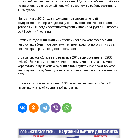
страховой пенсии по старости составил 10,7 тысяч рублей. Прибавка
по сравнению с январской пенсией в среднем по району составила
1075 рублей.
Напомним, с 2015 года индексация страховых пенсий
осуществляется через индексацию стоимости пенсионного балла. С 1
февраля 2015 года его стоимость увеличилась с 64 рублей 10 копеек
до 71 рубля 41 копейки.
В течение года минимальный уровень пенсионного обеспечения
пенсионеров будет по-прежнему не ниже прожиточного минимума
пенсионера в регионе, где он проживает.
В Саратовской области его размер в 2015 году составляет 6200
рублей. Если размер пенсии вместе с другими причитающимися
неработающему пенсионеру выплатами будет ниже прожиточного
минимума, то ему будет установлена социальная доплата по линии
ПФР.
В Вольском районе на начало 2015 года насчитывалось более 3
тысяч получателей социальной доплаты.