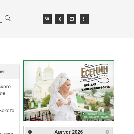
инг
ского
сле
ьского
Август
2026