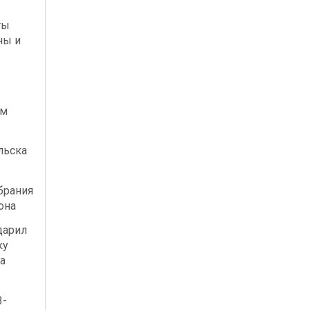
ты
ны и
ым
льска
брания
она
дарил
ку
а
3-