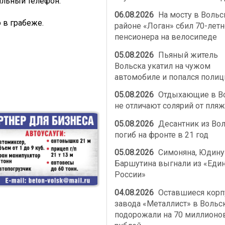
ильный телефон.
06.08.2026
На мосту в Воль
 в грабеже.
районе «Логан» сбил 70-летн
пенсионера на велосипеде
05.08.2026
Пьяный житель
Вольска укатил на чужом
автомобиле и попался полиц
05.08.2026
Отдыхающие в В
не отличают солярий от пляж
05.08.2026
Десантник из Во
погиб на фронте в 21 год
05.08.2026
Симоняна, Юдину
Баршутина выгнали из «Еди
России»
04.08.2026
Оставшиеся корп
завода «Металлист» в Вольс
подорожали на 70 миллионо