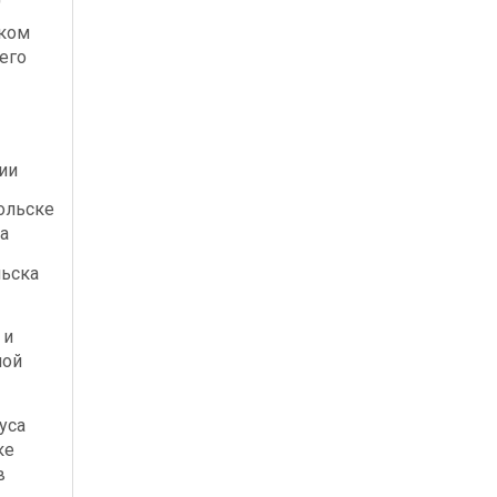
ском
его
ии
ольске
а
льска
 и
ной
уса
ке
в