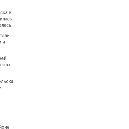
ска в
илась
алась
тель
м и
ней
ятках
ольска
и
йоне