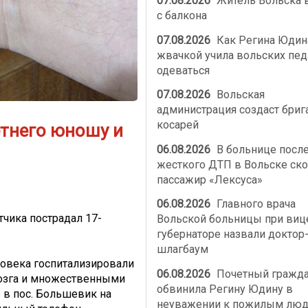
07.08.2026
Житель Вольска 
с балкона
07.08.2026
Как Регина Юдин
жвачкой учила вольских пед
одеваться
07.08.2026
Вольская
администрация создаст бриг
косарей
етнего юношу и
06.08.2026
В больнице посл
жесткого ДТП в Вольске ско
пассажир «Лексуса»
06.08.2026
Главного врача
тчика пострадал 17-
Вольской больницы при виц
губернаторе назвали доктор
шлагбаум
еловека госпитализировали
06.08.2026
Почетный гражд
мозга и множественными
обвинила Регину Юдину в
 в пос. Большевик на
неуважении к пожилым лю