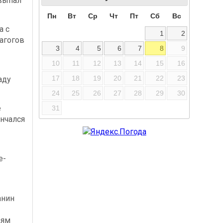
выпал
Пн
Вт
Ср
Чт
Пт
Сб
Вс
а с
1
2
агогов
3
4
5
6
7
8
9
10
11
12
13
14
15
16
17
18
19
20
21
22
23
аду
24
25
26
27
28
29
30
е
31
нчался
е-
-
анин
дям