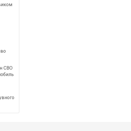
виком
 во
ан СВО
мобиль
увного