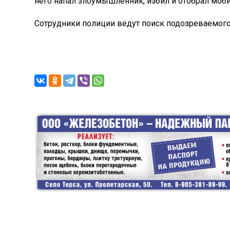
него напал злоумышленник, избил и отобрал моб
Сотрудники полиции ведут поиск подозреваемого