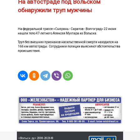
На автостраде под Вольском
обнаружили труп мужчины
На федеральной трассе «Сызрань - Саратов - Волгоград» 22 июня
нашли тело 47-летнего Алексея Мухтара из Вольска.
Труп без внешних признаков насильственной смерти находился на
166 км автострады. Сотрудники полиции выясняют обстоятельства
происшествия.
«Вольск.ру» 2008-2026 ©