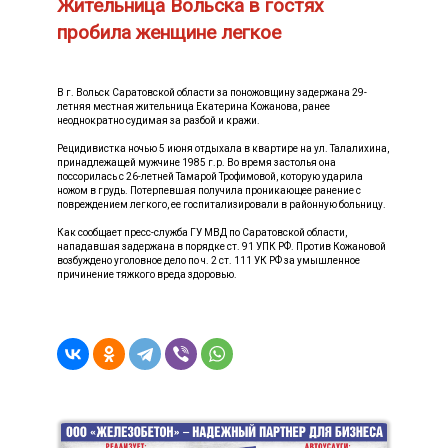
Жительница Вольска в гостях
пробила женщине легкое
В г. Вольск Саратовской области за поножовщину задержана 29-
летняя местная жительница Екатерина Кожанова, ранее
неоднократно судимая за разбой и кражи.
Рецидивистка ночью 5 июня отдыхала в квартире на ул. Талалихина,
принадлежащей мужчине 1985 г.р. Во время застолья она
поссорилась с 26-летней Тамарой Трофимовой, которую ударила
ножом в грудь. Потерпевшая получила проникающее ранение с
повреждением легкого, ее госпитализировали в районную больницу.
Как сообщает пресс-служба ГУ МВД по Саратовской области,
нападавшая задержана в порядке ст. 91 УПК РФ. Против Кожановой
возбуждено уголовное дело по ч. 2 ст. 111 УК РФ за умышленное
причинение тяжкого вреда здоровью.