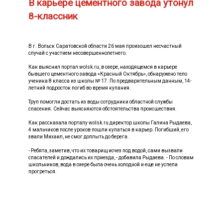
В карьере цементного завода утонул
8-классник
В г. Вольск Саратовской области 26 мая произошел несчастный
случай с участием несовершеннолетнего.
Как выяснил портал wolsk.ru, в озере, находящемся в карьере
бывшего цементного завода «Красный Октябрь», обнаружено тело
ученика 8 класса из школы № 17. По предварительным данным, 14-
летний подросток погиб во время купания.
Труп помогли достать из воды сотрудники областной службы
спасения. Сейчас выясняются обстоятельства происшествия.
Как рассказала порталу wolsk.ru директор школы Галина Рыдаева,
4 мальчиков после уроков пошли купаться в карьер. Погибший, его
звали Михаил, не смог доплыть до берега.
- Ребята, заметив, что их товарищ исчез под водой, сами вызвали
спасателей и дождались их приезда, - добавила Рыдаева. - По словам
школьников, вода в озере была очень холодной и еще не успела
прогреться.