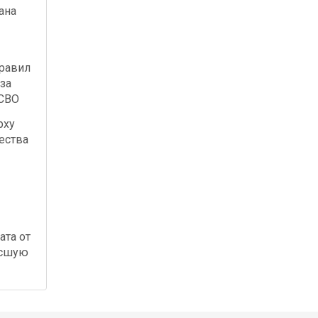
ана
правил
за
 СВО
рху
ества
ата от
осшую