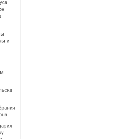
уса
ке
в
ты
ны и
ым
льска
брания
она
дарил
ку