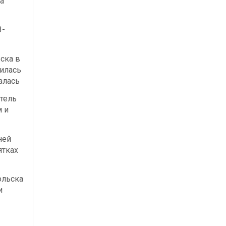
а
3-
ска в
илась
алась
тель
м и
ней
ятках
ольска
и