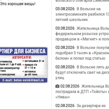
вольского олигарха Симонян
. Это хорошая вещь!
03.08.2026
В Вольске на
электросамокате разбился 1
летний школьник
03.08.2026
Жительница Воль
федеральном розыске устро
продавцом в «Магнит» и поп
02.08.2026
В Вольске покупа
подобрал 5 тысяч в «Красно
белом» и попал под статью
02.08.2026
В Вольске пять д
будут отключать свет на дес
улиц
02.08.2026
Жительница В
пострадала в ДТП «Тойоты» 
«Нивы»
02.08.2026
За дезертира из