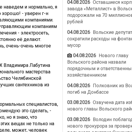
04.08.2026
Оставшиеся корп
е наведем и нормально, я
завода «Металлист» в Вольс
 хорошо! - уверен г-н
подорожали на 70 миллионо
равляющими компаниями.
рублей
 управляющим компаниям
04.08.2026
Вольские депута
ечения - электросеть,
сократили расходы на фонта
стоянно её делают.
мусор
нь, очень-очень многое
04.08.2026
Нового главу
Вольского района назвали
Х Владимира Лабутина
порядочным и ответственн
ионального мастерства
хозяйственником
ьство Челябинской
лучших сантехников из
04.08.2026
Полковник из Во
погиб на Донбассе
03.08.2026
Озвучена дата из
нормальных специалистов,
нового главы Вольского рай
омендую это сделать, -
, но я знаю, что
03.08.2026
Володин поблаго
этих вещах не только на
нового прокурора за провер
 деле, может, человек