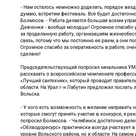
- Нам осталось немножко доделать, порядок везд
думаю, встретим фестиваль. Всё будет достаточно
Болмосов. - Работа делается большая всеми уп
Девчонки - вообще молодцы! Огромное спасибо
за проделанную работу, организациям жизнеобесп
связь, потому что мы постоянно её рвем, а они по
Огромное спасибо за оперативность в работе, оче
сделано!
Председательствующий попросил начальника УМ
рассказать о всероссийском чемпионате професс
«Лучший сантехник», который проводит правител
области. На Урал г-н Лабутин предложил послать 
Вольска.
- У кого есть возможность и желание направить 
которые смогут принять участие в конкурсе, я рек
попросил Болмосов. - Челябинск достаточно далеко
«Облводоресурс» практически всегда участвует в 
уровне Вольского района, но и области. На самом