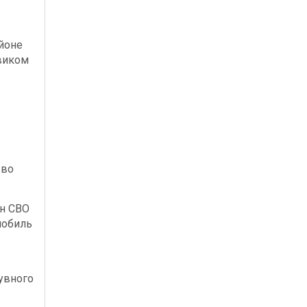
йоне
виком
 во
ан СВО
мобиль
увного