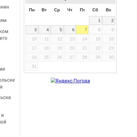
анин
Пн
Вт
Ср
Чт
Пт
Сб
Вс
дям
1
2
3
4
5
6
7
8
9
ском
его
10
11
12
13
14
15
16
17
18
19
20
21
22
23
24
25
26
27
28
29
30
31
ии
ольске
а
льска
 и
ной