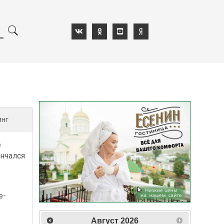
инг
е
нчался
е-
-
Август
2026