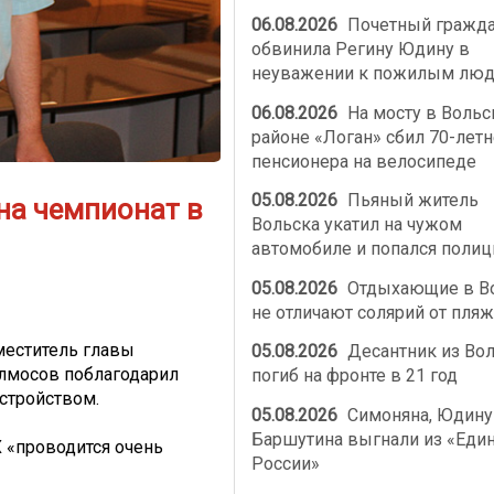
06.08.2026
Почетный гражд
обвинила Регину Юдину в
неуважении к пожилым лю
06.08.2026
На мосту в Воль
районе «Логан» сбил 70-летн
пенсионера на велосипеде
05.08.2026
Пьяный житель
на чемпионат в
Вольска укатил на чужом
автомобиле и попался полиц
05.08.2026
Отдыхающие в В
не отличают солярий от пляж
аместитель главы
05.08.2026
Десантник из Во
лмосов поблагодарил
погиб на фронте в 21 год
устройством.
05.08.2026
Симоняна, Юдину
Баршутина выгнали из «Еди
 «проводится очень
России»