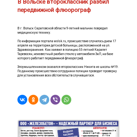
В Вольске второклассник разбил
передвижной флюорограф
В г. Вольск Саратовской области 9-летний мальчик повредил
медицинскую технику.
По информации портала wolsk.ru, происшествие случилось днем 17
апреля на территории детской больницы, расположенной на ул.
Здравоохранения. Как заявил в полицию 55-летний Карапет
Таревосян, неизвестный разбил стекло у автомобиля ЗиЛ, на базе
которого работает передвижной флюорограф.
Злоумышленником оказался второклассник Никита из школы №19.
По данному происшествию сотрудники полиции проводят проверку
для установления всех обстоятельств случившегося.