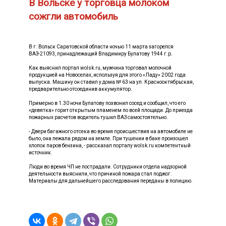
В Вольске у торговца молоком
сожгли автомобиль
В г. Вольск Саратовской области ночью 11 марта загорелся
ВАЗ-21093, принадлежащий Владимиру Булатову 1944 г.р.
Как выяснил портал wolsk.ru, мужчина торговал молочной
продукцией на Новоселах, используя для этого «Ладу» 2002 года
выпуска. Машину он ставил у дома № 63 на ул. Краснооктябрьская,
предварительно отсоединив аккумулятор.
Примерно в 1.30 ночи Булатову позвонил сосед и сообщил, что его
«девятка» горит открытым пламенем по всей площади. До приезда
пожарных расчетов водитель тушил ВАЗ самостоятельно.
- Двери багажного отсека во время происшествия на автомобиле не
было, она лежала рядом на земле. При тушении в баке произошел
хлопок паров бензина, - рассказал порталу wolsk.ru компетентный
источник.
Люди во время ЧП не пострадали. Сотрудники отдела надзорной
деятельности выяснили, что причиной пожара стал поджог.
Материалы для дальнейшего расследования переданы в полицию.