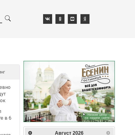
инг
евно
дут
лок
л
е в 6
Август
2026