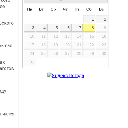
ского
сле
Пн
Вт
Ср
Чт
Пт
Сб
Вс
1
2
ьского
3
4
5
6
7
8
9
10
11
12
13
14
15
16
17
18
19
20
21
22
23
выпал
24
25
26
27
28
29
30
а с
31
агогов
аду
е
нчался