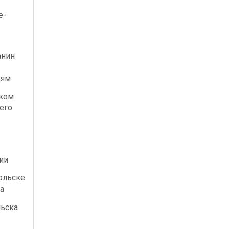
е-
-
анин
дям
ском
его
ии
ольске
а
льска