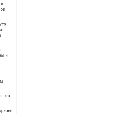
 и
ной
уса
ке
в
ты
ны и
ым
льска
брания