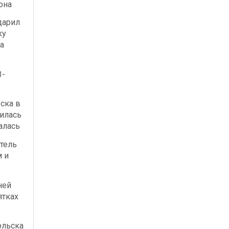
она
дарил
ку
а
3-
ска в
илась
алась
тель
м и
ней
ятках
ольска