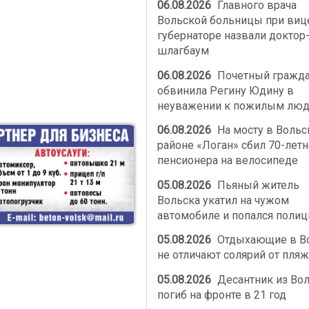
06.08.2026
Главного врача
Вольской больницы при виц
губернаторе назвали доктор
шлагбаум
06.08.2026
Почетный гражд
обвинила Регину Юдину в
неуважении к пожилым лю
06.08.2026
На мосту в Воль
районе «Логан» сбил 70-летн
пенсионера на велосипеде
05.08.2026
Пьяный житель
Вольска укатил на чужом
автомобиле и попался полиц
05.08.2026
Отдыхающие в В
не отличают солярий от пляж
05.08.2026
Десантник из Во
погиб на фронте в 21 год