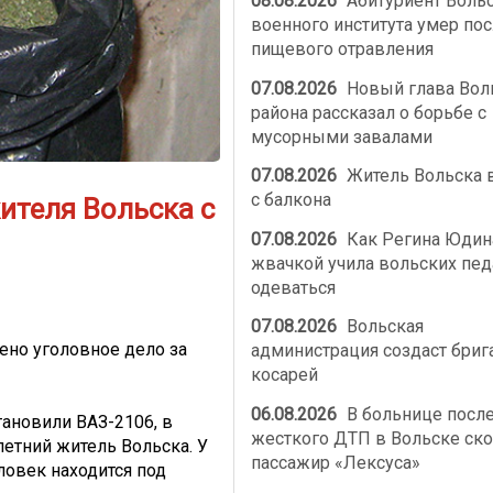
08.08.2026
Абитуриент Воль
военного института умер по
пищевого отравления
07.08.2026
Новый глава Вол
района рассказал о борьбе с
мусорными завалами
07.08.2026
Житель Вольска 
с балкона
ителя Вольска с
07.08.2026
Как Регина Юдин
жвачкой учила вольских пед
одеваться
07.08.2026
Вольская
ено уголовное дело за
администрация создаст бриг
косарей
06.08.2026
В больнице посл
ановили ВАЗ-2106, в
жесткого ДТП в Вольске ско
летний житель Вольска. У
пассажир «Лексуса»
ловек находится под