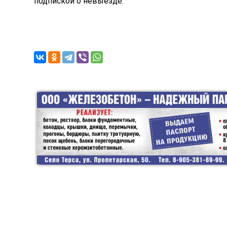
подпиской о невыезде.