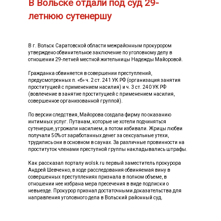
В Вольске отдали под суд 29-
летнюю сутенершу
В г. Вольск Саратовской области межрайонным прокурором
утверждено обвинительное заключение по уголовному делу в
отношении 29-летней местной жительницы Надежды Майоровой.
Гражданка обвиняется в совершении преступлений,
предусмотренных п. «б» ч. 2 ст. 241 УК РФ (организация занятия
проституцией с применением насилия) и ч. 3 ст. 240 УК РФ
(вовлечение в занятие проституцией с применением насилия,
совершенное организованной группой).
По версии следствия, Майорова создала фирму по оказанию
интимных услуг. Путанам, которые не хотели подчиняться
сутенерше, угрожали насилием, а потом избивали. Жрицы любви
получали 50% от заработанных денег за сексуальные утехи,
трудились они в основном в саунах. За различные провинности на
проституток членами преступной группы накладывались штрафы.
Как рассказал порталу wolsk.ru первый заместитель прокурора
Андрей Шевченко, в ходе расследования обвиняемая вину в
совершенных преступлениях признала в полном объеме, в
отношении нее избрана мера пресечения в виде подписки о
невыезде. Прокурор признал достаточными доказательства для
направления уголовного дела в Вольский районный суд.