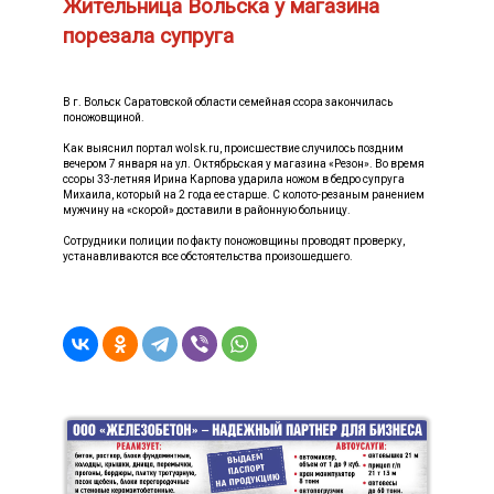
Жительница Вольска у магазина
порезала супруга
В г. Вольск Саратовской области семейная ссора закончилась
поножовщиной.
Как выяснил портал wolsk.ru, происшествие случилось поздним
вечером 7 января на ул. Октябрьская у магазина «Резон». Во время
ссоры 33-летняя Ирина Карпова ударила ножом в бедро супруга
Михаила, который на 2 года ее старше. С колото-резаным ранением
мужчину на «скорой» доставили в районную больницу.
Сотрудники полиции по факту поножовщины проводят проверку,
устанавливаются все обстоятельства произошедшего.