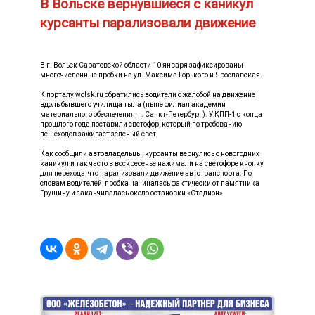
В Вольске вернувшиеся с каникул
курсанты парализовали движение
В г. Вольск Саратовской области 10 января зафиксированы
многочисленные пробки на ул. Максима Горького и Ярославская.
К порталу wolsk.ru обратились водители с жалобой на движение
вдоль бывшего училища тыла (ныне филиал академии
материального обеспечения, г. Санкт-Петербург). У КПП-1 с конца
прошлого года поставили светофор, который по требованию
пешеходов зажигает зеленый свет.
Как сообщили автовладельцы, курсанты вернулись с новогодних
каникул и так часто в воскресенье нажимали на светофоре кнопку
для перехода, что парализовали движение автотранспорта. По
словам водителей, пробка начиналась фактически от памятника
Грушину и заканчивалась около остановки «Стадион».