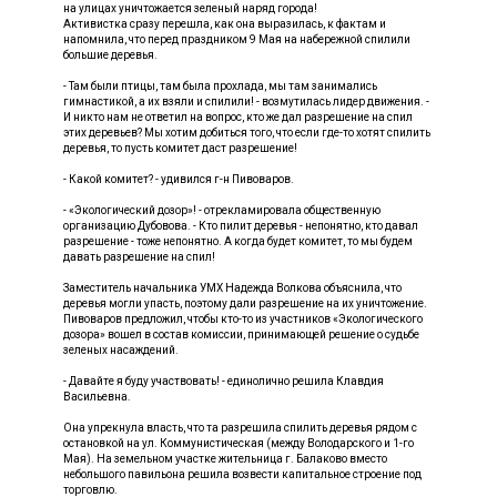
на улицах уничтожается зеленый наряд города!
Активистка сразу перешла, как она выразилась, к фактам и
напомнила, что перед праздником 9 Мая на набережной спилили
большие деревья.
- Там были птицы, там была прохлада, мы там занимались
гимнастикой, а их взяли и спилили! - возмутилась лидер движения. -
И никто нам не ответил на вопрос, кто же дал разрешение на спил
этих деревьев? Мы хотим добиться того, что если где-то хотят спилить
деревья, то пусть комитет даст разрешение!
- Какой комитет? - удивился г-н Пивоваров.
- «Экологический дозор»! - отрекламировала общественную
организацию Дубовова. - Кто пилит деревья - непонятно, кто давал
разрешение - тоже непонятно. А когда будет комитет, то мы будем
давать разрешение на спил!
Заместитель начальника УМХ Надежда Волкова объяснила, что
деревья могли упасть, поэтому дали разрешение на их уничтожение.
Пивоваров предложил, чтобы кто-то из участников «Экологического
дозора» вошел в состав комиссии, принимающей решение о судьбе
зеленых насаждений.
- Давайте я буду участвовать! - единолично решила Клавдия
Васильевна.
Она упрекнула власть, что та разрешила спилить деревья рядом с
остановкой на ул. Коммунистическая (между Володарского и 1-го
Мая). На земельном участке жительница г. Балаково вместо
небольшого павильона решила возвести капитальное строение под
торговлю.