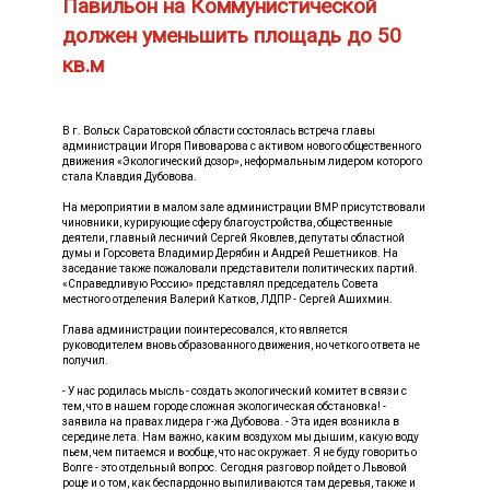
Павильон на Коммунистической
должен уменьшить площадь до 50
кв.м
В г. Вольск Саратовской области состоялась встреча главы
администрации Игоря Пивоварова с активом нового общественного
движения «Экологический дозор», неформальным лидером которого
стала Клавдия Дубовова.
На мероприятии в малом зале администрации ВМР присутствовали
чиновники, курирующие сферу благоустройства, общественные
деятели, главный лесничий Сергей Яковлев, депутаты областной
думы и Горсовета Владимир Дерябин и Андрей Решетников. На
заседание также пожаловали представители политических партий.
«Справедливую Россию» представлял председатель Совета
местного отделения Валерий Катков, ЛДПР - Сергей Ашихмин.
Глава администрации поинтересовался, кто является
руководителем вновь образованного движения, но четкого ответа не
получил.
- У нас родилась мысль - создать экологический комитет в связи с
тем, что в нашем городе сложная экологическая обстановка! -
заявила на правах лидера г-жа Дубовова. - Эта идея возникла в
середине лета. Нам важно, каким воздухом мы дышим, какую воду
пьем, чем питаемся и вообще, что нас окружает. Я не буду говорить о
Волге - это отдельный вопрос. Сегодня разговор пойдет о Львовой
роще и о том, как беспардонно выпиливаются там деревья, также и