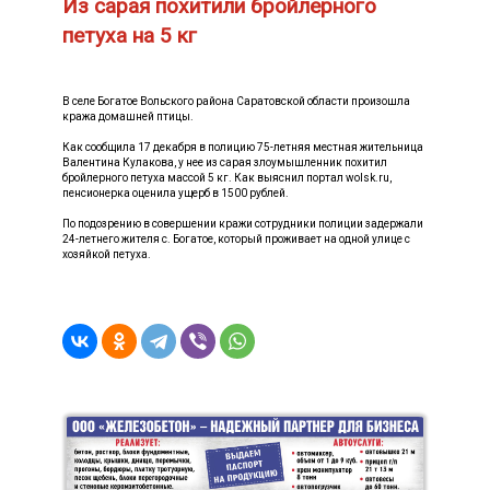
Из сарая похитили бройлерного
петуха на 5 кг
В селе Богатое Вольского района Саратовской области произошла
кража домашней птицы.
Как сообщила 17 декабря в полицию 75-летняя местная жительница
Валентина Кулакова, у нее из сарая злоумышленник похитил
бройлерного петуха массой 5 кг. Как выяснил портал wolsk.ru,
пенсионерка оценила ущерб в 1500 рублей.
По подозрению в совершении кражи сотрудники полиции задержали
24-летнего жителя с. Богатое, который проживает на одной улице с
хозяйкой петуха.