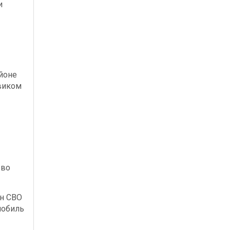
и
йоне
виком
 во
ан СВО
мобиль