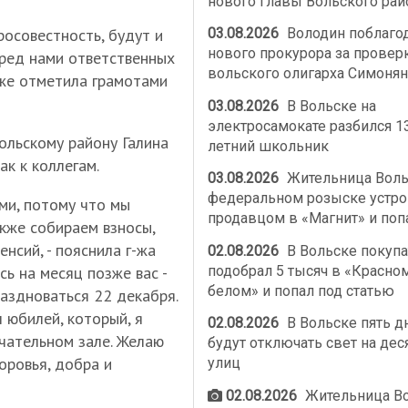
нового главы Вольского рай
росовестность, будут и
03.08.2026
Володин поблаго
нового прокурора за провер
ред нами ответственных
вольского олигарха Симонян
кже отметила грамотами
03.08.2026
В Вольске на
электросамокате разбился 1
ольскому району Галина
летний школьник
к к коллегам.
03.08.2026
Жительница Воль
федеральном розыске устро
ми, потому что мы
продавцом в «Магнит» и поп
акже собираем взносы,
нсий, - пояснила г-жа
02.08.2026
В Вольске покупа
подобрал 5 тысяч в «Красно
сь на месяц позже вас -
белом» и попал под статью
аздноваться 22 декабря.
 юбилей, который, я
02.08.2026
В Вольске пять д
чательном зале. Желаю
будут отключать свет на дес
оровья, добра и
улиц
02.08.2026
Жительница В