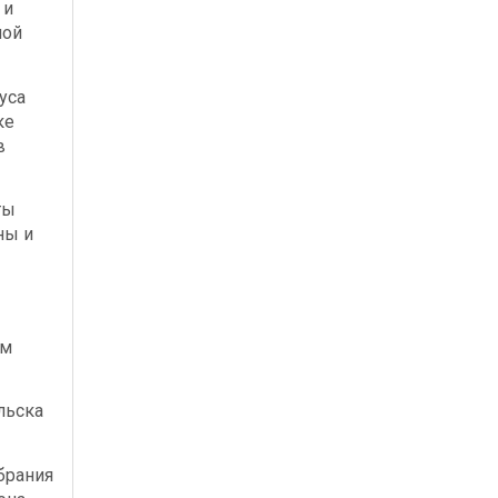
 и
ной
уса
ке
в
ты
ны и
ым
льска
брания