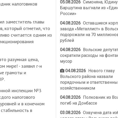
05.08.2026
Симоняна, Юдину
здник налоговиков
Баршутина выгнали из «Еди
России»
ил заместитель главы
04.08.2026
Оставшиеся корп
, который отметил, что
завода «Металлист» в Вольс
ливо считается одним из
подорожали на 70 миллионо
рублей
ункционирования
04.08.2026
Вольские депута
сократили расходы на фонта
это разумная цена,
мусор
м мире! - заявил г-н
04.08.2026
Нового главу
ые грамоты и
Вольского района назвали
МР.
порядочным и ответственн
хозяйственником
онной инспекции №3
ждого налогового
04.08.2026
Полковник из Во
уровней и в конечном
погиб на Донбассе
 стабильность в
03.08.2026
Озвучена дата из