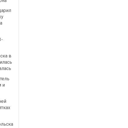
она
дарил
ку
а
3-
ска в
илась
алась
тель
м и
ней
ятках
ольска