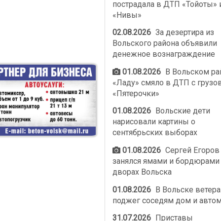
пострадала в ДТП «Тойоты» 
«Нивы»
02.08.2026
За дезертира из
Вольского района объявили
денежное вознаграждение
01.08.2026
В Вольском ра
«Ладу» смяло в ДТП с грузо
«Пятерочки»
01.08.2026
Вольские дети
нарисовали картины о
сентябрьских выборах
01.08.2026
Сергей Егоров
занялся ямами и бордюрами
дворах Вольска
01.08.2026
В Вольске ветер
поджег соседям дом и авто
31.07.2026
Приставы