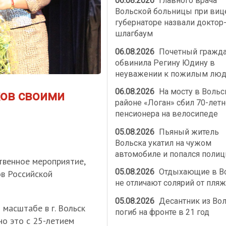
06.08.2026
Главного врача
Вольской больницы при виц
губернаторе назвали доктор
шлагбаум
06.08.2026
Почетный гражд
обвинила Регину Юдину в
неуважении к пожилым лю
06.08.2026
На мосту в Воль
ков своими
районе «Логан» сбил 70-летн
пенсионера на велосипеде
05.08.2026
Пьяный житель
Вольска укатил на чужом
автомобиле и попался полиц
твенное мероприятие,
05.08.2026
Отдыхающие в В
в Российской
не отличают солярий от пляж
05.08.2026
Десантник из Во
 масштабе в г. Вольск
погиб на фронте в 21 год
но это с 25-летием