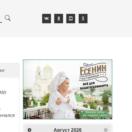
инг
аду
е
нчался
Август
2026