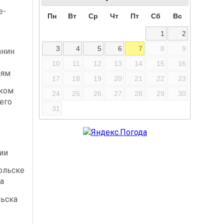
е-
Пн
Вт
Ср
Чт
Пт
Сб
Вс
-
1
2
3
4
5
6
7
8
9
анин
10
11
12
13
14
15
16
дям
17
18
19
20
21
22
23
ском
24
25
26
27
28
29
30
его
31
ии
ольске
а
льска