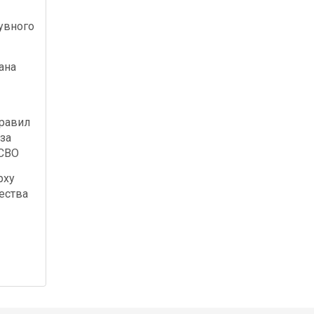
увного
ана
правил
за
 СВО
рху
ества