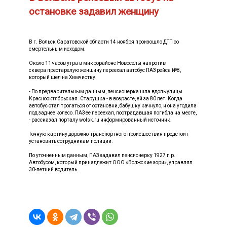
остановке задавил женщину
В г. Вольск Саратовской области 14 ноября произошло ДТП со
смертельным исходом.
Около 11 часов утра в микрорайоне Новоселы напротив
сквера престарелую женщину переехал автобус ПАЗ рейса №8,
который шел на Химчистку.
- По предварительным данным, пенсионерка шла вдоль улицы
Краснооктябрьская. Старушка - в возрасте, ей за 80 лет. Когда
автобус стал трогаться от остановки, бабушку качнуло, и она угодила
под заднее колесо. ПАЗ ее переехал, пострадавшая погибла на месте,
- рассказал порталу wolsk.ru информированный источник.
Точную картину дорожно-транспортного происшествия предстоит
установить сотрудникам полиции.
По уточненным данным, ПАЗ задавил пенсионерку 1927 г.р.
Автобусом, который принадлежит ООО «Волжские зори», управлял
30-летний водитель.