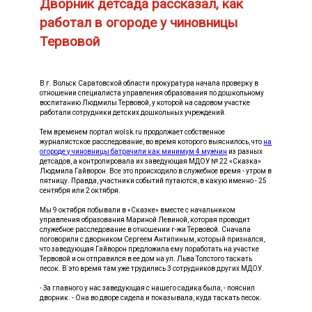
Дворник детсада рассказал, как
работал в огороде у чиновницы
Тервовой
В г. Вольск Саратовской области прокуратура начала проверку в
отношении специалиста управления образования по дошкольному
воспитанию Людмилы Тервовой, у которой на садовом участке
работали сотрудники детских дошкольных учреждений.
Тем временем портал wolsk.ru продолжает собственное
журналистское расследование, во время которого выяснилось, что
на
огороде у чиновницы батрачили как минимум 4 мужчин
из разных
детсадов, а контролировала их заведующая МДОУ № 22 «Сказка»
Людмила Гайворон. Все это происходило в служебное время - утром в
пятницу. Правда, участники событий путаются, в какую именно - 25
сентября или 2 октября.
Мы 9 октября побывали в «Сказке» вместе с начальником
управления образования Мариной Левиной, которая проводит
служебное расследование в отношении г-жи Тервовой. Сначала
поговорили с дворником Сергеем Антипиным, который признался,
что заведующая Гайворон предложила ему поработать на участке
Тервовой и он отправился в ее дом на ул. Льва Толстого таскать
песок. В это время там уже трудились 3 сотрудников других МДОУ.
- За главного у нас заведующая с нашего садика была, - пояснил
дворник. - Она во дворе сидела и показывала, куда таскать песок.