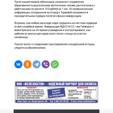
После нашей первой публикации специалист управления
образования по дошкольному воспитанию, похоже, расплатилась с
работниками из расчета 150 рублей за 1 час. По первоначальной
информации, сотрудников на огород к Тервовой направили в
принудительном порядке после ее звонка заведующим.
Впрочем, при любом раскладе люди трудились на частном подворье
в свое служебное время. Заведующая МДОУ № 22 г-жа Гайворон и
вовсе бросила на это время учреждение и контролировала, как
рабочие из разных детсадов носят песок с улицы на участок
чиновницы.
Портал wolsk.ru продолжает расследование скандальной истории,
следите за обновлениями.